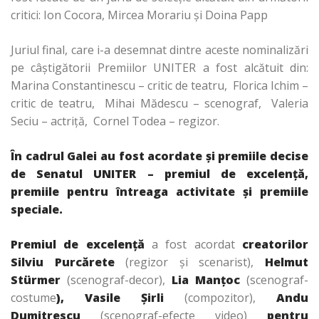
critici: Ion Cocora, Mircea Morariu şi Doina Papp
Juriul final, care i-a desemnat dintre aceste nominalizări
pe câştigătorii Premiilor UNITER a fost alcătuit din:
Marina Constantinescu – critic de teatru, Florica Ichim –
critic de teatru, Mihai Mădescu – scenograf, Valeria
Seciu – actriţă, Cornel Todea – regizor.
În cadrul Galei au fost acordate şi premiile decise
de Senatul UNITER – premiul de excelenţă,
premiile pentru întreaga activitate şi premiile
speciale.
Premiul de excelenţă
a fost acordat
creatorilor
Silviu Purcărete
(regizor şi scenarist),
Helmut
Stürmer
(scenograf-decor),
Lia Manţoc
(scenograf-
costume
), Vasile Şirli
(compozitor),
Andu
Dumitrescu
(scenograf-efecte video)
pentru