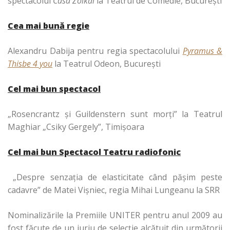
spectacolul
Casa Zoikăi
la Teatrul de Comedie, Bucureşti
Cea mai bună regie
Alexandru Dabija pentru regia spectacolului
Pyramus &
Thisbe 4 you
la Teatrul Odeon, Bucureşti
Cel mai bun spectacol
„Rosencrantz şi Guildenstern sunt morţi” la Teatrul
Maghiar „Csiky Gergely”, Timişoara
Cel mai bun Spectacol Teatru radiofonic
„Despre senzaţia de elasticitate când păşim peste
cadavre” de Matei Vişniec, regia Mihai Lungeanu la SRR
Nominalizările la Premiile UNITER pentru anul 2009 au
fost făcute de un juriu de selecţie alcătuit din următorii