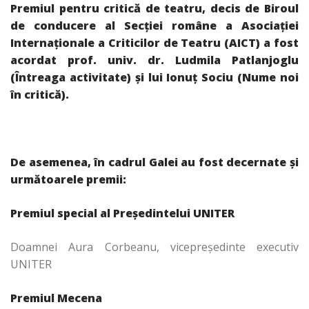
Premiul pentru critică de teatru, decis de Biroul
de conducere al Secţiei române a Asociaţiei
Internaţionale a Criticilor de Teatru (AICT) a fost
acordat prof. univ. dr. Ludmila Patlanjoglu
(Întreaga activitate) şi lui Ionuţ Sociu (Nume noi
în critică).
De asemenea, în cadrul Galei au fost decernate şi
următoarele premii:
Premiul special al Preşedintelui UNITER
Doamnei Aura Corbeanu, vicepreşedinte executiv
UNITER
Premiul Mecena