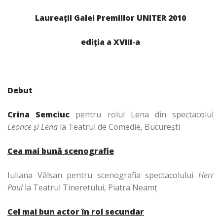
Laureaţii Galei Premiilor UNITER 2010
ediţia a XVIII-a
Debut
Crina Semciuc
pentru rolul Lena din spectacolul
Leonce şi Lena
la Teatrul de Comedie, Bucureşti
Cea mai bună scenografie
Iuliana Vâlsan pentru scenografia spectacolului
Herr
Paul
la Teatrul Tineretului, Piatra Neamţ
Cel mai bun actor în rol secundar