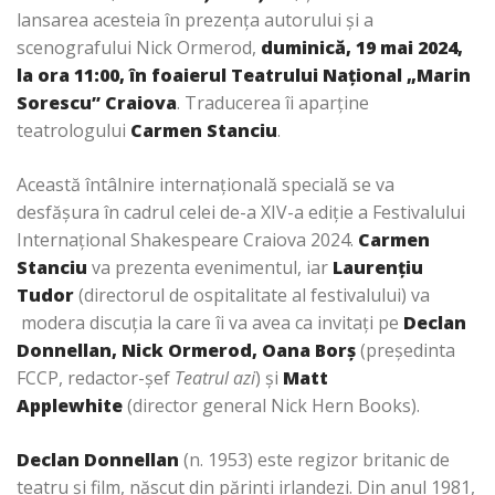
lansarea acesteia în prezenţa autorului și a
scenografului Nick Ormerod,
duminică,
19 mai 2024
,
la ora 1
1
:00,
în foaierul Teatrului Național „Marin
Sorescu” Craiova
. Traducerea îi aparţine
teatrologului
Carmen Stanciu
.
Această întâlnire internațională specială se va
desfăşura în cadrul celei de-a XIV-a ediţie a Festivalului
Internațional Shakespeare Craiova 2024.
Carmen
Stanciu
va prezenta evenimentul, iar
Laurenţiu
Tudor
(directorul de ospitalitate al festivalului) va
modera discuţia la care îi va avea ca invitați pe
Declan
Donnellan,
Nick Ormerod,
Oana Borș
(preşedinta
FCCP, redactor-şef
Teatrul azi
) și
Matt
Applewhite
(director general Nick Hern Books).
Declan Donnellan
(n. 1953) este regizor britanic de
teatru și film, născut din părinți irlandezi. Din anul 1981,