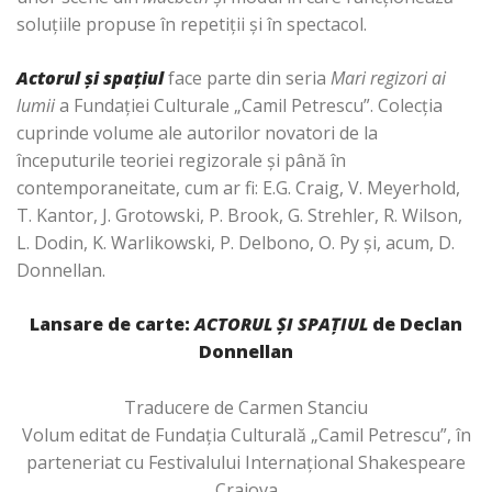
soluțiile propuse în repetiții și în spectacol.
Actorul și spațiul
face parte din seria
Mari regizori ai
lumii
a Fundației Culturale „Camil Petrescu”. Colecţia
cuprinde volume ale autorilor novatori de la
începuturile teoriei regizorale și până în
contemporaneitate, cum ar fi: E.G. Craig, V. Meyerhold,
T. Kantor, J. Grotowski, P. Brook, G. Strehler, R. Wilson,
L. Dodin, K. Warlikowski, P. Delbono, O. Py și, acum, D.
Donnellan.
Lansare de carte:
ACTORUL ȘI SPAȚIUL
de Declan
Donnellan
Traducere de Carmen Stanciu
Volum editat de Fundația Culturală „Camil Petrescu”, în
parteneriat cu Festivalului Internațional Shakespeare
Craiova