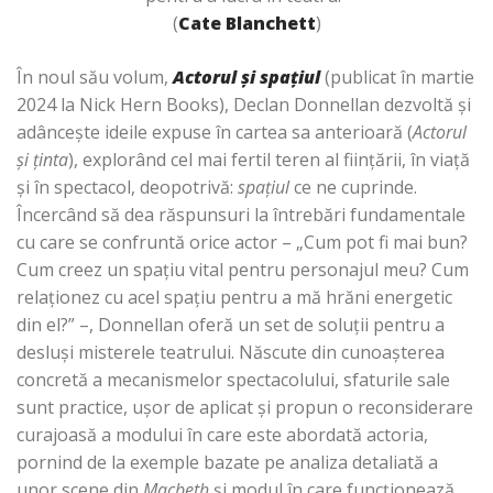
(
Cate Blanchett
)
În noul său volum,
Actorul și spațiul
(publicat în martie
2024 la Nick Hern Books), Declan Donnellan dezvoltă și
adâncește ideile expuse în cartea sa anterioară (
Actorul
și ținta
), explorând cel mai fertil teren al ființării, în viață
și în spectacol, deopotrivă:
spațiul
ce ne cuprinde.
Încercând să dea răspunsuri la întrebări fundamentale
cu care se confruntă orice actor – „Cum pot fi mai bun?
Cum creez un spațiu vital pentru personajul meu? Cum
relaționez cu acel spațiu pentru a mă hrăni energetic
din el?” –, Donnellan oferă un set de soluții pentru a
desluși misterele teatrului. Născute din cunoașterea
concretă a mecanismelor spectacolului, sfaturile sale
sunt practice, ușor de aplicat și propun o reconsiderare
curajoasă a modului în care este abordată actoria,
pornind de la exemple bazate pe analiza detaliată a
unor scene din
Macbeth
și modul în care funcționează