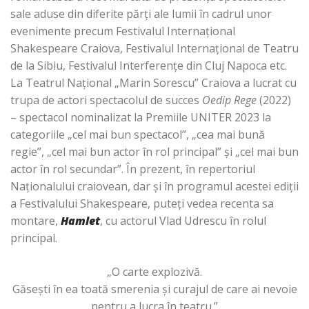
sale aduse din diferite părţi ale lumii în cadrul unor
evenimente precum Festivalul Internaţional
Shakespeare Craiova, Festivalul Internaţional de Teatru
de la Sibiu, Festivalul Interferenţe din Cluj Napoca etc.
La Teatrul Național „Marin Sorescu” Craiova a lucrat cu
trupa de actori spectacolul de succes
Oedip Rege
(2022)
– spectacol nominalizat la Premiile UNITER 2023 la
categoriile „cel mai bun spectacol”, „cea mai bună
regie”, „cel mai bun actor în rol principal” şi „cel mai bun
actor în rol secundar”. În prezent, în repertoriul
Naţionalului craiovean, dar şi în programul acestei ediţii
a Festivalului Shakespeare, puteţi vedea recenta sa
montare,
Hamlet
, cu actorul Vlad Udrescu în rolul
principal.
„O carte explozivă.
Găsești în ea toată smerenia și curajul de care ai nevoie
pentru a lucra în teatru.”