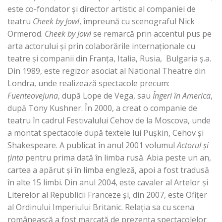
este co-fondator și director artistic al companiei de
teatru
Cheek by Jowl
, împreună cu scenograful Nick
Ormerod.
Cheek by Jowl
se remarcă prin accentul pus pe
arta actorului și prin colaborările internaționale cu
teatre și companii din Franța, Italia, Rusia, Bulgaria ș.a.
Din 1989, este regizor asociat al National Theatre din
Londra, unde realizează spectacole precum:
Fuenteovejuna
, după Lope de Vega, sau
Îngeri în America
,
după Tony Kushner. În 2000, a creat o companie de
teatru în cadrul Festivalului Cehov de la Moscova, unde
a montat spectacole după textele lui Pușkin, Cehov și
Shakespeare. A publicat în anul 2001 volumul
Actorul și
ținta
pentru prima dată în limba rusă. Abia peste un an,
cartea a apărut și în limba engleză, apoi a fost tradusă
în alte 15 limbi. Din anul 2004, este cavaler al Artelor și
Literelor al Republicii Franceze și, din 2007, este Ofițer
al Ordinului Imperiului Britanic. Relaţia sa cu scena
românească a fost marcată de prezenţa spectacolelor