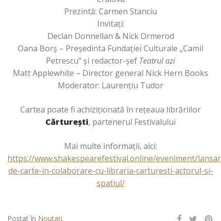
Prezintă: Carmen Stanciu
Invitaţi:
Declan Donnellan & Nick Ormerod
Oana Borș – Preşedinta Fundaţiei Culturale „Camil
Petrescu” şi redactor-şef
Teatrul azi
Matt Applewhite – Director general Nick Hern Books
Moderator: Laurenţiu Tudor
Cartea poate fi achiziţionată în reţeaua librăriilor
Cărtureşti
, partenerul Festivalului
Mai multe informaţii, aici:
https://www.shakespearefestival.online/eveniment/lansar
de-carte-in-colaborare-cu-libraria-carturesti-actorul-si-
spatiul/
Postat în
Noutați
.