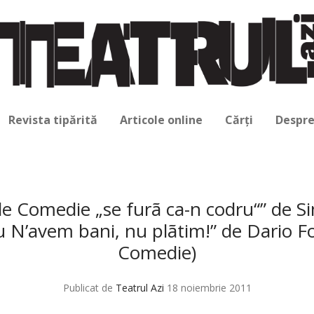
Revista tipărită
Articole online
Cărți
Despre
de Comedie „se furã ca-n codru“” de 
u N’avem bani, nu plãtim!” de Dario Fo
Comedie)
Publicat de
Teatrul Azi
18 noiembrie 2011