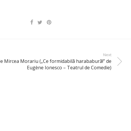
Next
de Mircea Morariu („Ce formidabilã harababurã!” de
Eugène Ionesco – Teatrul de Comedie)