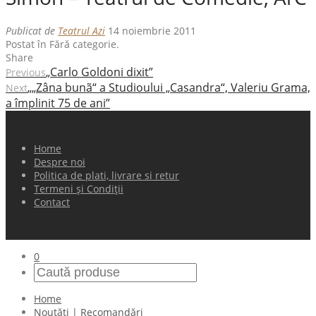
Publicat de
Teatrul Azi
14 noiembrie 2011
Postat în Fără categorie.
Share
„Carlo Goldoni dixit”
Previous
„„Zâna bunã“ a Studioului „Casandra“, Valeriu Grama,
Next
a împlinit 75 de ani”
Home
Despre noi
Politica de plati, livrare si retur
Termeni și Condiții
Contact
0
Home
Noutăți | Recomandări