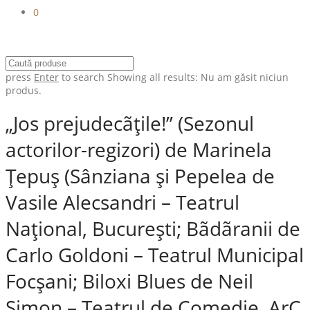
0
press
Enter
to search
Showing all results:
Nu am găsit niciun
produs.
„Jos prejudecãţile!” (Sezonul
actorilor-regizori) de Marinela
Ţepuş (Sânziana şi Pepelea de
Vasile Alecsandri – Teatrul
Naţional, Bucureşti; Bãdãranii de
Carlo Goldoni – Teatrul Municipal
Focşani; Biloxi Blues de Neil
Simon – Teatrul de Comedie, ArC