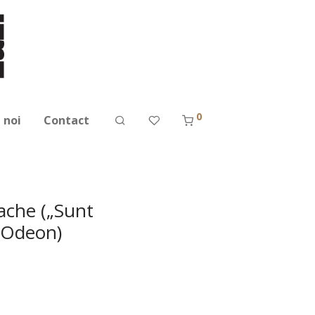
0
 noi
Contact
lache („Sunt
l Odeon)