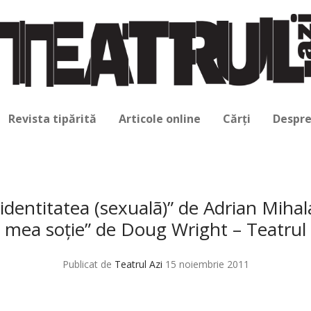
Revista tipărită
Articole online
Cărți
Despre
 identitatea (sexualã)” de Adrian Miha
 mea soţie” de Doug Wright – Teatru
Publicat de
Teatrul Azi
15 noiembrie 2011