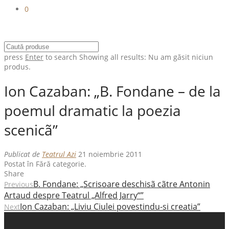
0
press
Enter
to search
Showing all results:
Nu am găsit niciun
produs.
Ion Cazaban: „B. Fondane – de la
poemul dramatic la poezia
scenicã”
Publicat de
Teatrul Azi
21 noiembrie 2011
Postat în Fără categorie.
Share
B. Fondane: „Scrisoare deschisã cãtre Antonin
Previous
Artaud despre Teatrul „Alfred Jarry“”
Ion Cazaban: „Liviu Ciulei povestindu-si creatia”
Next