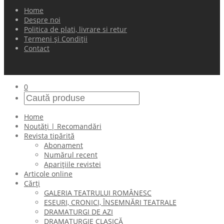
Home
Despre noi
Politica de plati, livrare si retur
Termeni și Condiții
Contact
0
Home
Noutăți | Recomandări
Revista tipărită
Abonament
Numărul recent
Aparițiile revistei
Articole online
Cărți
GALERIA TEATRULUI ROMÂNESC
ESEURI, CRONICI, ÎNSEMNĂRI TEATRALE
DRAMATURGI DE AZI
DRAMATURGIE CLASICĂ