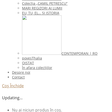
Colecţia „CAMIL PETRESCU”
MARI REGIZORI AI LUMII
EU, TU, EL… ŞI ISTORIA
CONTEMPORAN | RO
povesThalia
OISTAT
În afara colecţiilor
Despre noi
Contact
Coș
Închide
Updating…
Nu ai niciun produs în coș.