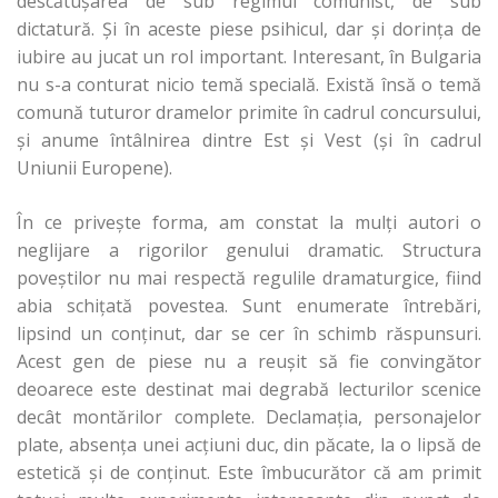
descătuşarea de sub regimul comunist, de sub
dictatură. Şi în aceste piese psihicul, dar şi dorinţa de
iubire au jucat un rol important. Interesant, în Bulgaria
nu s-a conturat nicio temă specială. Există însă o temă
comună tuturor dramelor primite în cadrul concursului,
şi anume întâlnirea dintre Est şi Vest (şi în cadrul
Uniunii Europene).
În ce priveşte forma, am constat la mulţi autori o
neglijare a rigorilor genului dramatic. Structura
poveştilor nu mai respectă regulile dramaturgice, fiind
abia schiţată povestea. Sunt enumerate întrebări,
lipsind un conţinut, dar se cer în schimb răspunsuri.
Acest gen de piese nu a reuşit să fie convingător
deoarece este destinat mai degrabă lecturilor scenice
decât montărilor complete. Declamația, personajelor
plate, absența unei acţiuni duc, din păcate, la o lipsă de
estetică şi de conţinut. Este îmbucurător că am primit