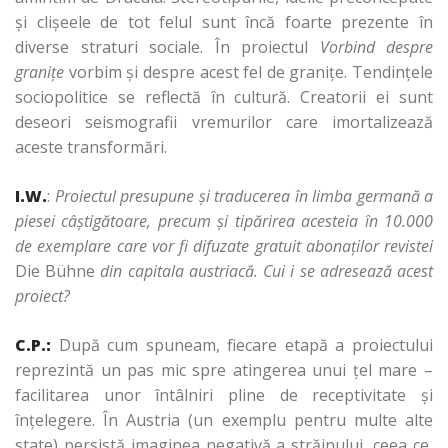
şi clişeele de tot felul sunt încă foarte prezente în
diverse straturi sociale. În proiectul
Vorbind despre
graniţe
vorbim şi despre acest fel de graniţe. Tendinţele
sociopolitice se reflectă în cultură. Creatorii ei sunt
deseori seismografii vremurilor care imortalizează
aceste transformări.
I.W.
:
Proiectul presupune şi traducerea în limba germană a
piesei câştigătoare, precum şi tipărirea acesteia în 10.000
de exemplare care vor fi difuzate gratuit abonaţilor revistei
Die Bühne
din capitala austriacă. Cui i se adresează acest
proiect?
C.P.:
După cum spuneam, fiecare etapă a proiectului
reprezintă un pas mic spre atingerea unui ţel mare –
facilitarea unor întâlniri pline de receptivitate şi
înţelegere. În Austria (un exemplu pentru multe alte
state) persistă imaginea negativă a străinului, ceea ce,