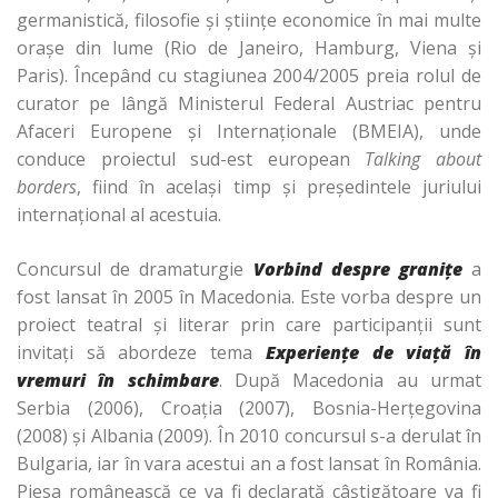
germanistică, filosofie şi ştiinţe economice în mai multe
oraşe din lume (Rio de Janeiro, Hamburg, Viena şi
Paris). Începând cu stagiunea 2004/2005 preia rolul de
curator pe lângă Ministerul Federal Austriac pentru
Afaceri Europene şi Internaţionale (BMEIA), unde
conduce proiectul sud-est european
Talking about
borders
, fiind în acelaşi timp şi preşedintele juriului
internaţional al acestuia.
Concursul de dramaturgie
Vorbind despre graniţe
a
fost lansat în 2005 în Macedonia. Este vorba despre un
proiect teatral şi literar prin care participanţii sunt
invitaţi să abordeze tema
Experiențe de viață în
vremuri în schimbare
. După Macedonia au urmat
Serbia (2006), Croaţia (2007), Bosnia-Herţegovina
(2008) şi Albania (2009). În 2010 concursul s-a derulat în
Bulgaria, iar în vara acestui an a fost lansat în România.
Piesa românească ce va fi declarată câştigătoare va fi