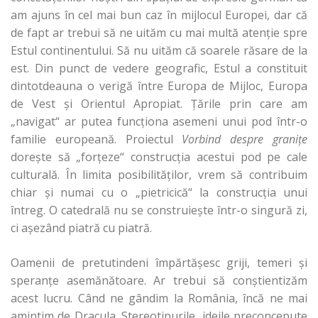
am ajuns în cel mai bun caz în mijlocul Europei, dar că
de fapt ar trebui să ne uităm cu mai multă atenţie spre
Estul continentului. Să nu uităm că soarele răsare de la
est. Din punct de vedere geografic, Estul a constituit
dintotdeauna o verigă între Europa de Mijloc, Europa
de Vest şi Orientul Apropiat. Țările prin care am
„navigat“ ar putea funcţiona asemeni unui pod într-o
familie europeană. Proiectul
Vorbind despre graniţe
doreşte să „forţeze“ construcţia acestui pod pe cale
culturală. În limita posibilităţilor, vrem să contribuim
chiar şi numai cu o „pietricică“ la construcţia unui
întreg. O catedrală nu se construieşte într-o singură zi,
ci aşezând piatră cu piatră.
Oamenii de pretutindeni împărtăşesc griji, temeri şi
speranţe asemănătoare. Ar trebui să conştientizăm
acest lucru. Când ne gândim la România, încă ne mai
amintim de Dracula. Stereotipurile, ideile preconcepute