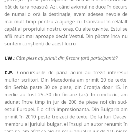
băţ de ţara noastră. Azi, când avionul ne duce în decurs
de numai o oră la destinaţie, avem adesea nevoie de
mai mult timp pentru a ajunge cu tramvaiul în celălalt
capăt al propriului nostru oraş. Cu alte cuvinte, Estul se
află mult mai aproape decât Vestul. Din păcate încă nu
suntem conştienţi de acest lucru.
I.W.
:
Câte piese aţi primit din fiecare ţară participantă?
C.P.
: Concursurile de până acum au trezit interesul
multor scriitori. Din Macedonia am primit 20 de texte,
din Serbia peste 30 de piese, din Croaţia doar 15. În
medie au fost 25–30 din fiecare ţară. În concluzie, am
adunat între timp în jur de 200 de piese noi din sud-
estul Europei. E o cifră impresionantă. Din Bulgaria am
primit în 2010 peste treizeci de texte. De la Iuri Dacev,
membru al juriului bulgar, el însuşi un autor renumit în
ţara sa, am aflat că aici se scriu anual în jur de 110 piese