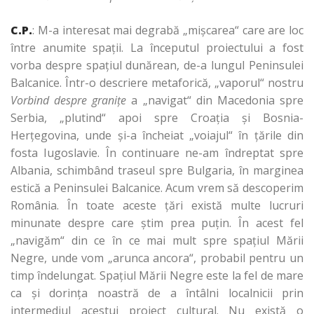
C.P.
: M-a interesat mai degrabă „mişcarea“ care are loc
între anumite spaţii. La începutul proiectului a fost
vorba despre spaţiul dunărean, de-a lungul Peninsulei
Balcanice. Într-o descriere metaforică, „vaporul“ nostru
Vorbind despre graniţe
a „navigat“ din Macedonia spre
Serbia, „plutind“ apoi spre Croaţia şi Bosnia-
Herţegovina, unde și-a încheiat „voiajul“ în ţările din
fosta Iugoslavie. În continuare ne-am îndreptat spre
Albania, schimbând traseul spre Bulgaria, în marginea
estică a Peninsulei Balcanice. Acum vrem să descoperim
România. În toate aceste ţări există multe lucruri
minunate despre care ştim prea puţin. În acest fel
„navigăm“ din ce în ce mai mult spre spaţiul Mării
Negre, unde vom „arunca ancora“, probabil pentru un
timp îndelungat. Spaţiul Mării Negre este la fel de mare
ca şi dorinţa noastră de a întâlni localnicii prin
intermediul acestui proiect cultural. Nu există o