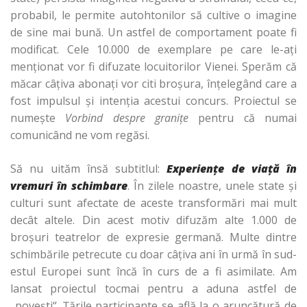
probabil, le permite autohtonilor să cultive o imagine
de sine mai bună. Un astfel de comportament poate fi
modificat. Cele 10.000 de exemplare pe care le-aţi
menţionat vor fi difuzate locuitorilor Vienei. Sperăm că
măcar câţiva abonaţi vor citi broşura, înţelegând care a
fost impulsul şi intenţia acestui concurs. Proiectul se
numeşte
Vorbind despre graniţe
pentru că numai
comunicând ne vom regăsi.
Să nu uităm însă subtitlul:
Experiențe de viață în
vremuri în schimbare
. În zilele noastre, unele state şi
culturi sunt afectate de aceste transformări mai mult
decât altele. Din acest motiv difuzăm alte 1.000 de
broşuri teatrelor de expresie germană. Multe dintre
schimbările petrecute cu doar câţiva ani în urmă în sud-
estul Europei sunt încă în curs de a fi asimilate. Am
lansat proiectul tocmai pentru a aduna astfel de
„poveşti“. Țările participante se află la o aruncătură de