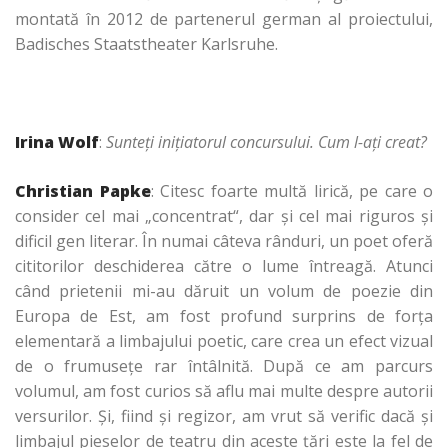
montată în 2012 de partenerul german al proiectului,
Badisches Staatstheater Karlsruhe.
Irina Wolf
:
Sunte
ţ
i iniţiatorul concursului. Cum l-ați creat?
Christian Papke
: Citesc foarte multă lirică, pe care o
consider cel mai „concentrat“, dar şi cel mai riguros şi
dificil gen literar. În numai câteva rânduri, un poet oferă
cititorilor deschiderea către o lume întreagă. Atunci
când prietenii mi-au dăruit un volum de poezie din
Europa de Est, am fost profund surprins de forţa
elementară a limbajului poetic, care crea un efect vizual
de o frumuseţe rar întâlnită. După ce am parcurs
volumul, am fost curios să aflu mai multe despre autorii
versurilor. Și, fiind şi regizor, am vrut să verific dacă şi
limbajul pieselor de teatru din aceste ţări este la fel de