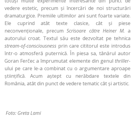
totuşi multe experimente interesante din punct de
vedere estetic, precum şi încercări de noi structurări
dramaturgice. Premiile ultimilor ani sunt foarte variate.
Ele cuprind atât texte clasice, cât şi piese
neconvenţionale, precum
Scrisoare către Heiner M.
a
autorului croat. Textul său este dezvoltat pe tehnica
stream-of-consciousness
prin care cititorul este introdus
într-o atmosferă puternică. În piesa sa, tânărul autor
Goran Ferčec a împrumutat elemente din genul
thriller
-
ului pe care le-a combinat cu o argumentare aproape
ştiinţifică. Acum aştept cu nerăbdare textele din
România, atât din punct de vedere tematic cât şi artistic.
Foto: Greta Lami