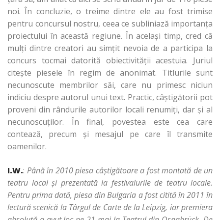
noi. În concluzie, o treime dintre ele au fost trimise
pentru concursul nostru, ceea ce subliniază importanţa
proiectului în această regiune. În acelaşi timp, cred că
mulţi dintre creatori au simţit nevoia de a participa la
concurs tocmai datorită obiectivităţii acestuia. Juriul
citeşte piesele în regim de anonimat. Titlurile sunt
necunoscute membrilor săi, care nu primesc niciun
indiciu despre autorul unui text. Practic, câştigătorii pot
proveni din rândurile autorilor locali renumiţi, dar şi al
necunoscuţilor. În final, povestea este cea care
contează, precum şi mesajul pe care îl transmite
oamenilor.
I.W.
:
Până în 2010 piesa câştigătoare a fost montată de un
teatru local şi prezentată la festivalurile de teatru locale.
Pentru prima dată, piesa din Bulgaria a fost citită în 2011 în
lectură scenică la Târgul de Carte de la Leipzig, iar premiera
absolută a avut loc pe 21 mai la Teatrul din Osnabrück. De