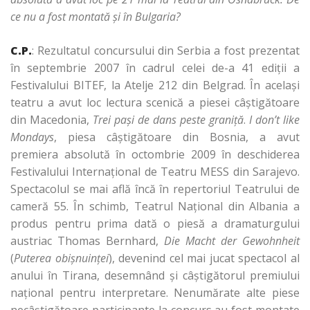
ce nu a fost montată şi în Bulgaria?
C.P.
: Rezultatul concursului din Serbia a fost prezentat
în septembrie 2007 în cadrul celei de-a 41 ediţii a
Festivalului BITEF, la Atelje 212 din Belgrad. În acelaşi
teatru a avut loc lectura scenică a piesei câştigătoare
din Macedonia,
Trei paşi de dans peste graniţă
.
I don’t like
Mondays
, piesa câştigătoare din Bosnia, a avut
premiera absolută în octombrie 2009 în deschiderea
Festivalului Internaţional de Teatru MESS din Sarajevo.
Spectacolul se mai află încă în repertoriul Teatrului de
cameră 55. În schimb, Teatrul Naţional din Albania a
produs pentru prima dată o piesă a dramaturgului
austriac Thomas Bernhard,
Die Macht der Gewohnheit
(
Puterea obişnuinţei
), devenind cel mai jucat spectacol al
anului în Tirana, desemnând şi câştigătorul premiului
naţional pentru interpretare. Nenumărate alte piese