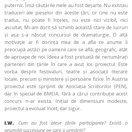
puternic. Însă căutările mele au fost deşarte. Nu existau
traduceri ale pieselor din aceste ţări, or cine nu este
tradus, nu poate fi înţeles, nu este nici vizibil, nici
ascultat. Mi-am dorit să schimb această stare de lucruri
şi aşa s-a născut concursul de dramaturgie. O altă
motivaţie ar fi dorința mea de a afla ce anume îi
preocupă astăzi pe oamenii care se află, geografic, atât
de aproape de noi. Ideea a fost preluată de nenumăraţi
parteneri din ţările în care a avut loc proiectul. Este
vorba despre festivaluri, teatre şi asociaţii literare
locale, precum şi ministere şi persoane fizice. În Austria
proiectul este sprijinit de Asociaţia Scriitorilor (PEN),
dar în special de BMEIA, fără a cărui contribuție acest
concurs n-ar exista. Iniţial de dimensiuni modeste,
proiectul a evoluat încet, dar sigur.
I.W.
:
Cum au fost alese ţările participante? Există o
anumită succesiune pe care o urmăriţi?