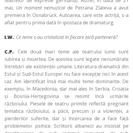
teatrelor de expresie germană). Astfel, în data de 21
mai,
Un moment nemuzical
de Petrana Zlateva a avut
premiera în Osnabrück. Autoarea, care este actriţă, s-a
aflat pentru prima dată în ipostaza de dramaturg.
I.W.
:
Ce teme s-au cristalizat în fiecare ţară parteneră?
C.P.
: Cele două mari teme ale teatrului lumii sunt
iubirea şi moartea. De acestea sunt legate nenumărate
întrebări ale existenţei umane. Literatura dramatică din
Estul şi Sud-Estul Europei nu face excepţie nici în acest
caz. Am identificat însă mai multe teme dominante. De
exemplu, în Macedonia, dar mai ales în Serbia, Croaţia
şi Bosnia-Herţegovina se resimt încă urmările
războiului. Piesele de teatru primite reflectă pregnant
tematica războiului, a păcii, precum şi a violenţei, a
pierderilor suferite, dar şi încercarea de a face faţă
problemelor psihice. Scriitorii albanezi au insistat pe