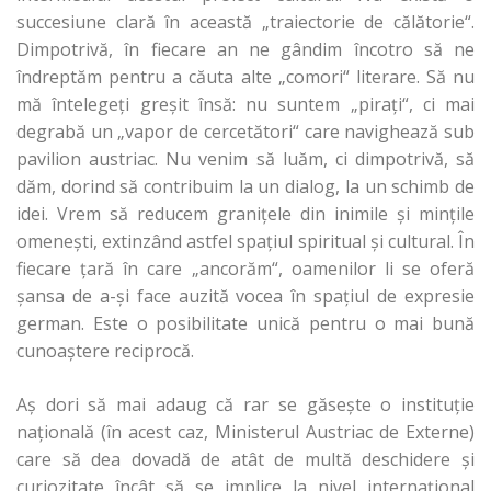
succesiune clară în această „traiectorie de călătorie“.
Dimpotrivă, în fiecare an ne gândim încotro să ne
îndreptăm pentru a căuta alte „comori“ literare. Să nu
mă întelegeţi greşit însă: nu suntem „piraţi“, ci mai
degrabă un „vapor de cercetători“ care navighează sub
pavilion austriac. Nu venim să luăm, ci dimpotrivă, să
dăm, dorind să contribuim la un dialog, la un schimb de
idei. Vrem să reducem graniţele din inimile şi minţile
omeneşti, extinzând astfel spaţiul spiritual şi cultural. În
fiecare ţară în care „ancorăm“, oamenilor li se oferă
şansa de a-și face auzită vocea în spaţiul de expresie
german. Este o posibilitate unică pentru o mai bună
cunoaştere reciprocă.
Aş dori să mai adaug că rar se găseşte o instituţie
naţională (în acest caz, Ministerul Austriac de Externe)
care să dea dovadă de atât de multă deschidere şi
curiozitate încât să se implice la nivel internaţional