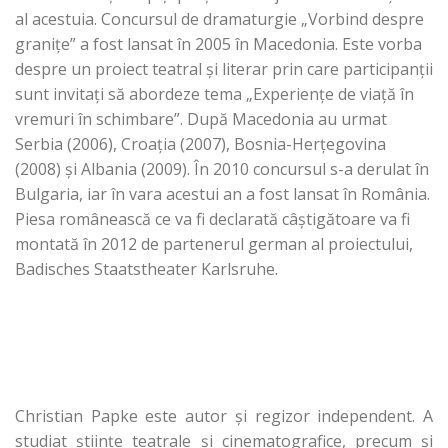
al acestuia. Concursul de dramaturgie „Vorbind despre
graniţe” a fost lansat în 2005 în Macedonia. Este vorba
despre un proiect teatral şi literar prin care participanţii
sunt invitaţi să abordeze tema „Experiențe de viață în
vremuri în schimbare”. După Macedonia au urmat
Serbia (2006), Croaţia (2007), Bosnia-Herţegovina
(2008) şi Albania (2009). În 2010 concursul s-a derulat în
Bulgaria, iar în vara acestui an a fost lansat în România.
Piesa românească ce va fi declarată câştigătoare va fi
montată în 2012 de partenerul german al proiectului,
Badisches Staatstheater Karlsruhe.
Christian Papke este autor şi regizor independent. A
studiat ştiinţe teatrale şi cinematografice, precum şi