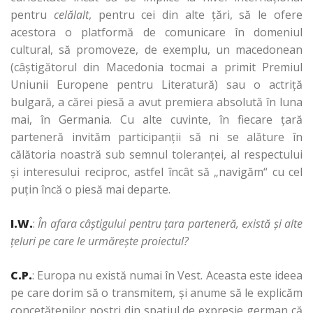
pentru
celălalt
, pentru cei din alte ţări, să le ofere
acestora o platformă de comunicare în domeniul
cultural, să promoveze, de exemplu, un macedonean
(câştigătorul din Macedonia tocmai a primit Premiul
Uniunii Europene pentru Literatură) sau o actriţă
bulgară, a cărei piesă a avut premiera absolută în luna
mai, în Germania. Cu alte cuvinte, în fiecare ţară
parteneră invităm participanţii să ni se alăture în
călătoria noastră sub semnul toleranţei, al respectului
şi interesului reciproc, astfel încât să „navigăm“ cu cel
puţin încă o piesă mai departe.
I.W.
:
În afara câştigului pentru ţara parteneră, există şi alte
ţeluri pe care le urmăreşte proiectul?
C.P.
: Europa nu există numai în Vest. Aceasta este ideea
pe care dorim să o transmitem, şi anume să le explicăm
concetăţenilor noştri din spaţiul de expresie german că