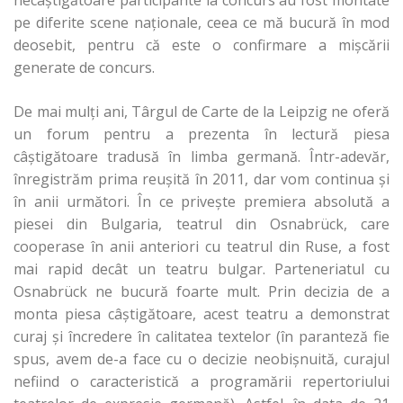
necâştigătoare participante la concurs au fost montate
pe diferite scene naţionale, ceea ce mă bucură în mod
deosebit, pentru că este o confirmare a mişcării
generate de concurs.
De mai mulţi ani, Târgul de Carte de la Leipzig ne oferă
un forum pentru a prezenta în lectură piesa
câştigătoare tradusă în limba germană. Într-adevăr,
înregistrăm prima reuşită în 2011, dar vom continua şi
în anii următori. În ce priveşte premiera absolută a
piesei din Bulgaria, teatrul din Osnabrück, care
cooperase în anii anteriori cu teatrul din Ruse, a fost
mai rapid decât un teatru bulgar. Parteneriatul cu
Osnabrück ne bucură foarte mult. Prin decizia de a
monta piesa câştigătoare, acest teatru a demonstrat
curaj şi încredere în calitatea textelor (în paranteză fie
spus, avem de-a face cu o decizie neobişnuită, curajul
nefiind o caracteristică a programării repertoriului