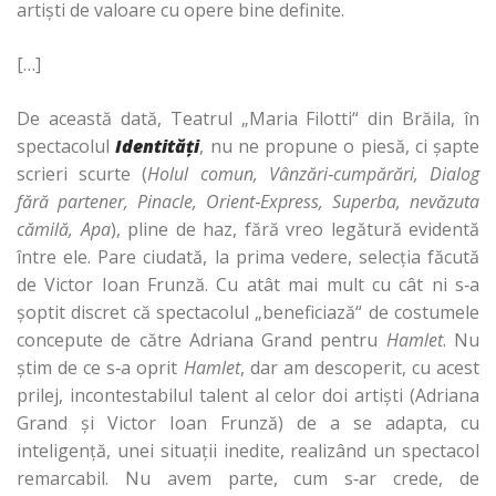
artişti de valoare cu opere bine definite.
[…]
De această dată, Teatrul „Maria Filotti“ din Brăila, în
spectacolul
Identităţi
, nu ne propune o piesă, ci şapte
scrieri scurte (
Holul comun, Vânzări
‑
cumpărări, Dialog
fără partener, Pinacle, Orient
‑
Express, Superba, nevăzuta
cămilă, Apa
), pline de haz, fără vreo legătură evidentă
între ele. Pare ciudată, la prima vedere, selecţia făcută
de Victor Ioan Frunză. Cu atât mai mult cu cât ni s‑a
şoptit discret că spectacolul „beneficiază“ de costumele
concepute de către Adriana Grand pentru
Hamlet
. Nu
ştim de ce s‑a oprit
Hamlet
, dar am descoperit, cu acest
prilej, incontestabilul talent al celor doi artişti (Adriana
Grand şi Victor Ioan Frunză) de a se adapta, cu
inteligenţă, unei situaţii inedite, realizând un spectacol
remarcabil. Nu avem parte, cum s‑ar crede, de