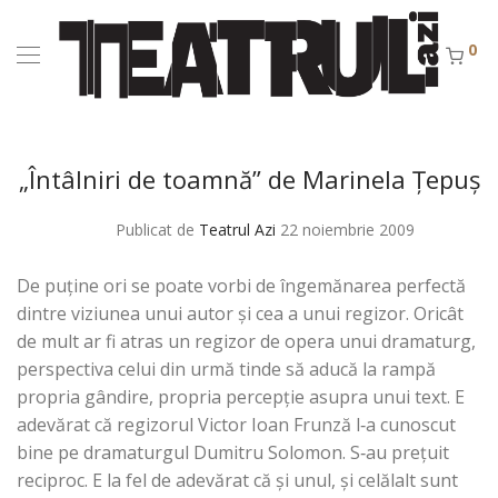
0
„Întâlniri de toamnă” de Marinela Ţepuş
Publicat de
Teatrul Azi
22 noiembrie 2009
De puţine ori se poate vorbi de îngemănarea perfectă
dintre viziunea unui autor şi cea a unui regizor. Oricât
de mult ar fi atras un regizor de opera unui dramaturg,
perspectiva celui din urmă tinde să aducă la rampă
propria gândire, propria percepţie asupra unui text. E
adevărat că regizorul Victor Ioan Frunză l‑a cunoscut
bine pe dramaturgul Dumitru Solomon. S‑au preţuit
reciproc. E la fel de adevărat că şi unul, şi celălalt sunt