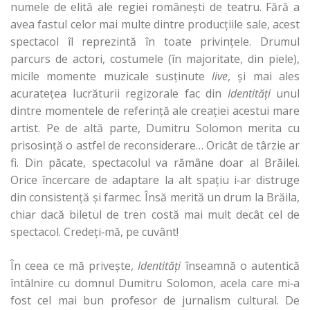
numele de elită ale regiei româneşti de teatru. Fără a
avea fastul celor mai multe dintre producţiile sale, acest
spectacol îl reprezintă în toate privinţele. Drumul
parcurs de actori, costumele (în majoritate, din piele),
micile momente muzicale susţinute
live
, şi mai ales
acurateţea lucrăturii regizorale fac din
Identităţi
unul
dintre momentele de referinţă ale creaţiei acestui mare
artist. Pe de altă parte, Dumitru Solomon merita cu
prisosinţă o astfel de reconsiderare… Oricât de târzie ar
fi. Din păcate, spectacolul va rămâne doar al Brăilei.
Orice încercare de adaptare la alt spaţiu i‑ar distruge
din consistenţă şi farmec. Însă merită un drum la Brăila,
chiar dacă biletul de tren costă mai mult decât cel de
spectacol. Credeţi‑mă, pe cuvânt!
În ceea ce mă priveşte,
Identităţi
înseamnă o autentică
întâlnire cu domnul Dumitru Solomon, acela care mi‑a
fost cel mai bun profesor de jurnalism cultural. De