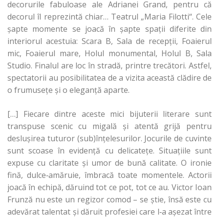
decorurile fabuloase ale Adrianei Grand, pentru că
decorul îl reprezintă chiar… Teatrul „Maria Filotti“. Cele
şapte momente se joacă în şapte spaţii diferite din
interiorul acestuia: Scara B, Sala de recepţii, Foaierul
mic, Foaierul mare, Holul monumental, Holul B, Sala
Studio. Finalul are loc în stradă, printre trecători. Astfel,
spectatorii au posibilitatea de a vizita această clădire de
o frumuseţe şi o eleganţă aparte.
[…] Fiecare dintre aceste mici bijuterii literare sunt
transpuse scenic cu migală şi atentă grijă pentru
desluşirea tuturor (sub)înţelesurilor. Jocurile de cuvinte
sunt scoase în evidenţă cu delicateţe. Situaţiile sunt
expuse cu claritate şi umor de bună calitate. O ironie
fină, dulce‑amăruie, îmbracă toate momentele. Actorii
joacă în echipă, dăruind tot ce pot, tot ce au. Victor Ioan
Frunză nu este un regizor comod – se ştie, însă este cu
adevărat talentat şi dăruit profesiei care l‑a aşezat între