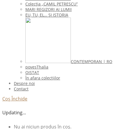
Colecţia „CAMIL PETRESCU”
MARI REGIZORI AI LUMII
EU, TU, EL… ŞI ISTORIA
CONTEMPORAN | RO
povesThalia
OISTAT
În afara colecţiilor
Despre noi
Contact
Coș
Închide
Updating…
Nu ai niciun produs în coș.