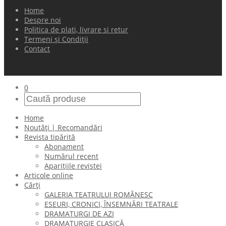
Home
Despre noi
Politica de plati, livrare si retur
Termeni și Condiții
Contact
0
Home
Noutăți | Recomandări
Revista tipărită
Abonament
Numărul recent
Aparițiile revistei
Articole online
Cărți
GALERIA TEATRULUI ROMÂNESC
ESEURI, CRONICI, ÎNSEMNĂRI TEATRALE
DRAMATURGI DE AZI
DRAMATURGIE CLASICĂ