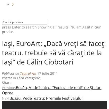
0
press
Enter
to search
Showing all results:
Nu am găsit niciun
produs.
Iaşi, EuroArt: „Dacă vreţi să faceţi
teatru, trebuie să vă căraţi de la
Iaşi“ de Călin Ciobotari
Publicat de
Teatrul Azi
17 iulie 2011
Postat în Fără categorie.
Share
Buzău, VedeTeatru: “Explozii de mai!” de Ştefan
Previous
Oprea
Buzău, VedeTeatru: Premiile Festivalului
Next