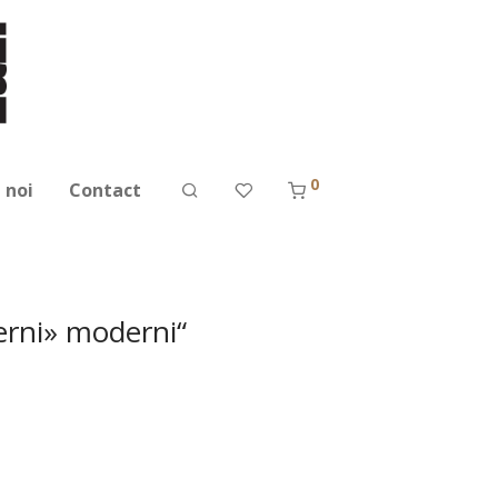
0
 noi
Contact
erni» moderni“