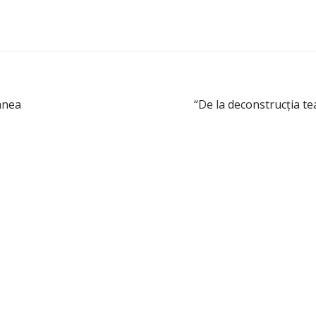
anea
“De la deconstrucţia te