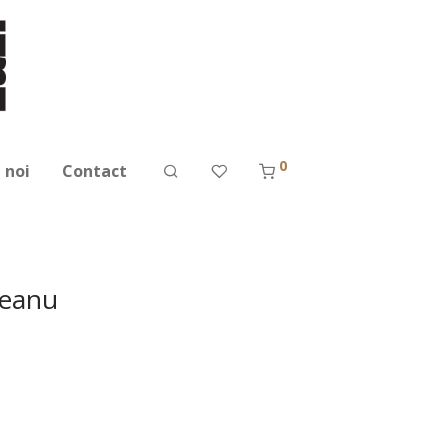
0
 noi
Contact
pceanu