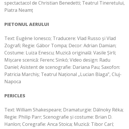
spectactacol de Christian Benedetti; Teatrul Tineretului,
Piatra Neamț
PIETONUL AERULUI
Text: Eugène Ionesco; Traducere: Vlad Russo și Vlad
Zografi; Regie: Gábor Tompa; Decor: Adrian Damian;
Costume: Luiza Enescu; Muzică originală: Vasile Șirli;
Mişcare scenică: Ferenc Sinkó; Video design: Radu
Daniel; Asistent de scenografie: Dariana Pau;
Saxofon:
Patricia Marchiș; Teatrul Național „Lucian Blaga”, Cluj-
Napoca
PERICLES
Text: William Shakespeare; Dramaturgie: Dálnoky Réka;
Regie: Philip Parr; Scenografie și costume: Brian D.
Hanlon; Coregrafie: Anca Stoica; Muzică: Tibor Carí;