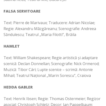
FALSA SERVITOARE
Text: Pierre de Marivaux; Traducere: Adrian Nicolae;
Regie: Alexandru Mâzgăreanu;
Scenografie: Andreea
Săndulescu; Teatrul „Maria Filotti”, Brăila
HAMLET
Text: William Shakespeare; Regie artistică și adaptare
scenică: Declan Donnellan; Scenografie: Nick Ormerod;
Muzică: Tibor Cári; Lupte scenice – scrimă: Antonie
Mihail; Teatrul Național „Marin Sorescu”, Craiova
HEDDA GABLER
Text: Henrik Ibsen; Regie: Thomas Ostermeier; Regizor
asociat: Christoph Schletz; Decor: Jan Pappelbaum;