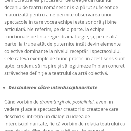
Democratizarea proceselor de creație din ultimul
deceniu de teatru românesc ni s-a părut suficient de
maturizată pentru a ne permite observarea unor
spectacole în care vocea echipei este sonoră și bine
articulată. Ne referim, pe de o parte, la echipe
funcționale pe linia regie-dramaturgie, și, pe de altă
parte, la trupe atât de puternice încât devin elemente
colective dominante la nivelul receptării spectacolului.
Cele câteva exemple de bune practici în acest sens sunt
apte, credem, să inspire și să legitimeze în plan concret
străvechea definiție a teatrului ca artă colectivă.
Deschiderea către interdisciplinaritate
Când vorbim de
dramaturgii ale posibilului
, avem în
vedere și acele spectacole/ creatori și creatoare care
deschid și întrețin un dialog cu ideea de
interdisciplinaritate, fie că vorbim de relația teatrului cu