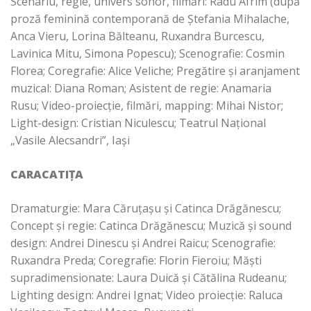
Scenariu, regie, univers sonor, filmări: Radu Afrim (după
proză feminină contemporană de Ștefania Mihalache,
Anca Vieru, Lorina Bălteanu, Ruxandra Burcescu,
Lavinica Mitu, Simona Popescu); Scenografie: Cosmin
Florea; Coregrafie: Alice Veliche; Pregătire și aranjament
muzical: Diana Roman; Asistent de regie: Anamaria
Rusu; Video-proiecție, filmări, mapping: Mihai Nistor;
Light-design: Cristian Niculescu; Teatrul Național
„Vasile Alecsandri”, Iași
CARACATIȚA
Dramaturgie: Mara Căruțașu și Catinca Drăgănescu;
Concept și regie: Catinca Drăgănescu; Muzică și sound
design: Andrei Dinescu și Andrei Raicu; Scenografie:
Ruxandra Preda; Coregrafie: Florin Fieroiu; Măști
supradimensionate: Laura Duică și Cătălina Rudeanu;
Lighting design: Andrei Ignat; Video proiecție: Raluca