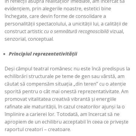
în reflecții asupra realităților imediate, am încercat să
evidențiem, prin alegerile noastre, estetici bine
închegate, care devin forme de consolidare a
personalității spectacolului, a unicității lui, a calității de
construct artistic
cu o semnătură recognoscibilă
vizual,
senzorial, conceptual.
Principiul reprezentativității
Deși câmpul teatral românesc nu este încă predispus la
echilibrări structurale pe teme de gen sau vârstă, am
căutat să compensăm situația „din teren” cu o atenție
sporită pentru o cât mai onestă reprezentativitate. Am
promovat vitalitatea creativă vibrantă și energiile
rafinate ale maturității, în cazul creatorilor ajunși la o
împlinire a carierei lor. Totodată, am încercat să ne
apropiem de un echilibru acceptabil în ceea ce privește
raportul creatori – creatoare.