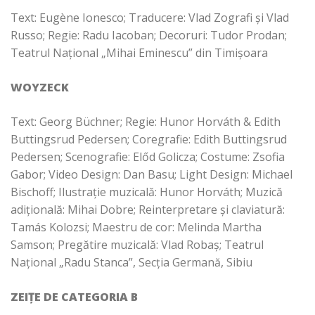
Text:
Eugène Ionesco; Traducere: Vlad Zografi și Vlad
Russo; Regie: Radu Iacoban; Decoruri: Tudor Prodan;
Teatrul Național „Mihai Eminescu” din Timișoara
WOYZECK
Text: Georg
Büchner;
Regie:
Hunor Horváth & Edith
Buttingsrud Pedersen; Coregrafie: Edith Buttingsrud
Pedersen; Scenografie: Előd Golicza; Costume: Zsofia
Gabor; Video Design: Dan Basu; Light Design: Michael
Bischoff; Ilustrație muzicală: Hunor Horváth; Muzică
adițională: Mihai Dobre; Reinterpretare și claviatură:
Tamás Kolozsi; Maestru de cor: Melinda Martha
Samson; Pregătire muzicală: Vlad Robaș; Teatrul
Național „Radu Stanca”, Secția Germană, Sibiu
ZEIȚE DE CATEGORIA B