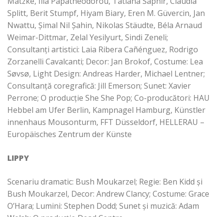
Matzke, Ilia Papatheodorou, Tatiana Saphir, Claudia
Splitt, Berit Stumpf, Hiyam Biary, Eren M. Güvercin, Jan
Nwattu, Şimal Nil Şahin, Nikolas Stäudte, Béla Arnaud
Weimar-Dittmar, Zelal Yesilyurt, Sindi Zeneli;
Consultanți artistici: Laia Ribera Cañénguez, Rodrigo
Zorzanelli Cavalcanti; Decor: Jan Brokof, Costume:
Lea
Søvsø, Light Design: Andreas Harder, Michael Lentner;
Consultanță coregrafică: Jill Emerson; Sunet:
Xavier
Perrone; O producție She She Pop; Co-producători: HAU
Hebbel am Ufer Berlin, Kampnagel Hamburg, Künstler
innenhaus Mousonturm, FFT Düsseldorf, HELLERAU –
Europäisches Zentrum der Künste
LIPPY
Scenariu dramatic:
Bush Moukarzel; Regie: Ben Kidd și
Bush Moukarzel, Decor: Andrew Clancy; Costume:
Grace
O’Hara; Lumini: Stephen Dodd; Sunet și muzică: Adam