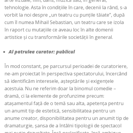
arte vizuale, film, dans, muzică sau, în general,
tehnologie. Asta în condițiile în care, decenii la rând, s-a
vorbit la noi despre „un teatru cu punțile tăiate”, după
cum îl numea Mihail Sebastian, un teatru care se izola
în raport cu mutațiile ce aveau loc în alte domenii
artistice și cu transformările societății în general.
Al patrulea curator: publicul
În mod constant, pe parcursul perioadei de curatoriere,
ne-am proiectat în perspectiva spectatorului, încercând
să identificăm interesele, așteptările și exigențele
acestuia. Nu ne referim doar la binomul comedie –
dramă, ci la elemente de profunzime precum:
atașamentul față de o temă sau alta, apetența pentru
un anumit tip de estetică, sensibilitatea pentru un
anume creator, disponibilitatea pentru un anumit tip de
dramaturgie, șansa de a întâlni tipologii de spectacol