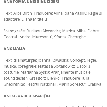
ANATOMIA UNEI SINUCIDERI
Text: Alice Birch; Traducere: Alina Ioana Vasiliu; Regie și
adaptare: Diana Mititelu;
Scenografie: Budianu Alexandra; Muzica: Mihai Dobre;
Teatrul „Andrei Mureșanu”, Sfântu-Gheorghe
ANOMALIA
Text, dramaturgie: Joanna Kowalska; Concept, regie,
muzică, coregrafie: Natasza Sołtanowicz; Decor și
costume: Marianna Syska; Aranjamente muzicale,
sound design: Grzegorz Bieńko; Traducere: Iulia
Gheorghiță; Teatrul Național „Marin Sorescu”, Craiova
ANTOLOGIA DISPARIȚIEI