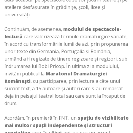
ateliere desfășurate în grădinițe, școli, licee și
universități.
Continuăm, de asemenea,
modulul de spectacole-
lectură
care valorizează formule dramaturgice variate,
în acord cu transformările lumii de azi, prin propunerea
unor texte din Germania, Portugalia și România,
urmând a fi regizate de tinere regizoare și regizori, sub
îndrumarea lui Bobi Pricop. În ultima zi a modulului,
invităm publicul la
Maratonul Dramaturgiei
Românești
, cu participarea, prin lectura a câte unui
succint text, a 15 autoare și autori care s-au remarcat
deja în peisajul teatral local sau care sunt la început de
drum.
Acordăm, în premieră în FNT, un
spațiu de vizibilitate
mai multor spații independente și structuri
asociative
care, în ultimii ani, au pus un accent