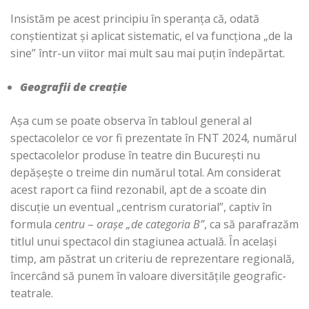
Insistăm pe acest principiu în speranța că, odată
conștientizat și aplicat sistematic, el va funcționa „de la
sine” într-un viitor mai mult sau mai puțin îndepărtat.
Geografii de creație
Așa cum se poate observa în tabloul general al
spectacolelor ce vor fi prezentate în FNT 2024, numărul
spectacolelor produse în teatre din București nu
depășește o treime din numărul total. Am considerat
acest raport ca fiind rezonabil, apt de a scoate din
discuție un eventual „centrism curatorial”, captiv în
formula
centru
–
orașe „de categoria B”
, ca să parafrazăm
titlul unui spectacol din stagiunea actuală. În același
timp, am păstrat un criteriu de reprezentare regională,
încercând să punem în valoare diversitățile geografic-
teatrale.