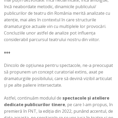
mai puțin dezvoltate. Încă neclarificate, încă ambigue,
încă neabordate metodic, dinamicile publicului/
publicurilor de teatru din România merită analizate cu
atenție, mai ales în contextul în care structurile
dramaturgice actuale vin cu multiplele lor provocări.
Concluziile unor astfel de analize pot influența
considerabil parcursul teatrului nostru din viitor.
♦♦♦
Dincolo de opțiunea pentru spectacole, ne-a preocupat
să propunem un concept curatorial extins, axat pe
dramaturgiile posibilului, care să devină vizibil articulat
și pe alte paliere intersectate.
Astfel, continuăm modulul de
spectacole și ateliere
dedicate publicurilor tinere
, pe care l-am propus, în
premieră în FNT, la ediția din 2022, punând accentul, de
data aceasta, pe spectacole ce se vor juca în teatre și pe