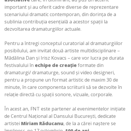
important și au oferit cadre diverse de reprezentare
scenariului dramatic contemporan, din dorința de a
sublinia contribuția esențială a acestor spații la
dezvoltarea dramaturgiilor actuale.
Pentru a întregi conceptul curatorial al dramaturgiilor
posibilului, am invitat două artiste multidisciplinare –
Mădălina Dan și Irisz Kovacs – care vor lucra pe durata
festivalului în
echipe de creație
formate din
dramaturgi/ dramaturge, sound și video designeri,
pentru a propune un format artistic de maxim 30 de
minute, în care componenta scriiturii să se dezvolte în
relație directă cu spații sonore, vizuale, corporale.
În acest an, FNT este partener al evenimentelor inițiate
de Centrul Național al Dansului București, dedicate
artistei
Miriam Răducanu
, de la a cărei naștere se
împlinesc, pe 17 octombrie,
100 de ani
.