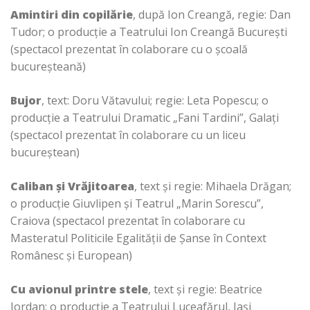
Amintiri din copilărie
, după Ion Creangă, regie: Dan
Tudor; o producție a Teatrului Ion Creangă București
(spectacol prezentat în colaborare cu o școală
bucureșteană)
Bujor
, text: Doru Vătavului; regie: Leta Popescu; o
producție a Teatrului Dramatic „Fani Tardini”, Galați
(spectacol prezentat în colaborare cu un liceu
bucureștean)
Caliban și Vrăjitoarea
, text și regie: Mihaela Drăgan;
o producție Giuvlipen și Teatrul „Marin Sorescu”,
Craiova (spectacol prezentat în colaborare cu
Masteratul Politicile Egalității de Șanse în Context
Românesc și European)
Cu avionul printre stele
, text și regie: Beatrice
Iordan; o producție a Teatrului Luceafărul, Iași