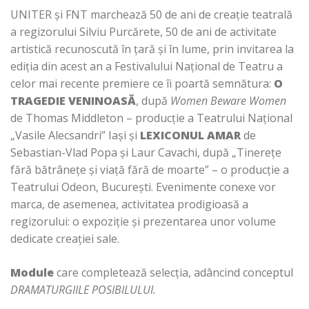
UNITER și FNT marchează 50 de ani de creație teatrală
a regizorului Silviu Purcărete, 50 de ani de activitate
artistică recunoscută în țară și în lume, prin invitarea la
ediția din acest an a Festivalului Național de Teatru a
celor mai recente premiere ce îi poartă semnătura:
O
TRAGEDIE VENINOASĂ
, după
Women Beware Women
de Thomas Middleton – producție a Teatrului Național
„Vasile Alecsandri” Iași și
LEXICONUL AMAR
de
Sebastian-Vlad Popa și Laur Cavachi, după „Tinerețe
fără bătrânețe și viață fără de moarte” – o producție a
Teatrului Odeon, București. Evenimente conexe vor
marca, de asemenea, activitatea prodigioasă a
regizorului: o expoziție și prezentarea unor volume
dedicate creației sale.
Module
care completează selecția,
adâncind conceptul
DRAMATURGIILE POSIBILULUI.