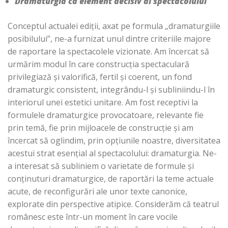
Dramaturgia ca element decisiv al spectacolului
Conceptul actualei ediții, axat pe formula „dramaturgiile
posibilului”, ne-a furnizat unul dintre criteriile majore
de raportare la spectacolele vizionate. Am încercat să
urmărim modul în care construcția spectaculară
privilegiază și valorifică, fertil și coerent, un fond
dramaturgic consistent, integrându-l și subliniindu-l în
interiorul unei estetici unitare. Am fost receptivi la
formulele dramaturgice provocatoare, relevante fie
prin temă, fie prin mijloacele de construcție și am
încercat să oglindim, prin opțiunile noastre, diversitatea
acestui strat esențial al spectacolului: dramaturgia. Ne-
a interesat să subliniem o varietate de formule și
conținuturi dramaturgice, de raportări la teme actuale
acute, de reconfigurări ale unor texte canonice,
explorate din perspective atipice. Considerăm că teatrul
românesc este într-un moment în care vocile