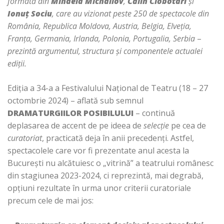
formată din
Mihaela Michailov
,
Călin Ciobotari
și
Ionuț Sociu
, care au vizionat peste 250 de spectacole din
România, Republica Moldova, Austria, Belgia, Elveția,
Franța, Germania, Irlanda, Polonia, Portugalia, Serbia
–
prezintă argumentul, structura și componentele actualei
ediții.
Ediția a 34-a a Festivalului Național de Teatru (18 – 27
octombrie 2024) – aflată sub semnul
DRAMATURGIILOR POSIBILULUI
– continuă
deplasarea de accent de pe ideea de
selecție
pe cea de
curatoriat
, practicată deja în anii precedenți. Astfel,
spectacolele care vor fi prezentate anul acesta la
București nu alcătuiesc o „vitrină” a teatrului românesc
din stagiunea 2023-2024, ci reprezintă, mai degrabă,
opțiuni rezultate în urma unor criterii curatoriale
precum cele de mai jos: