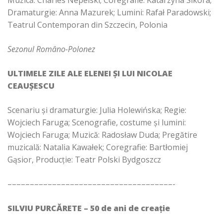
Muzică: Charles Nepelski; Coregrafie: Katarzyna Sikora;
Dramaturgie: Anna Mazurek; Lumini: Rafał Paradowski;
Teatrul Contemporan din Szczecin, Polonia
Sezonul Româno-Polonez
ULTIMELE ZILE ALE ELENEI ȘI LUI NICOLAE
CEAUȘESCU
Scenariu și dramaturgie: Julia Holewińska; Regie:
Wojciech Faruga; Scenografie, costume și lumini:
Wojciech Faruga; Muzică: Radosław Duda; Pregătire
muzicală: Natalia Kawałek; Coregrafie: Bartłomiej
Gąsior, Producție: Teatr Polski Bydgoszcz
–––––––––––––––––––––––––––––––––––––-
SILVIU PURCĂRETE – 50 de ani de creație