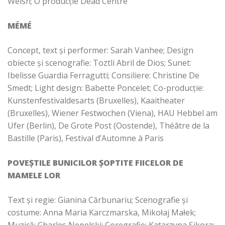
Welsh; O producție Dead Centre
MÉMÉ
Concept, text și performer: Sarah Vanhee; Design
obiecte și scenografie: Toztli Abril de Dios; Sunet:
Ibelisse Guardia Ferragutti; Consiliere: Christine De
Smedt; Light design: Babette Poncelet; Co-producție:
Kunstenfestivaldesarts (Bruxelles), Kaaitheater
(Bruxelles), Wiener Festwochen (Viena), HAU Hebbel am
Ufer (Berlin), De Grote Post (Oostende), Théâtre de la
Bastille (Paris), Festival d’Automne à Paris
POVEȘTILE BUNICILOR ȘOPTITE FIICELOR DE
MAMELE LOR
Text și regie: Gianina Cărbunariu; Scenografie și
costume: Anna Maria Karczmarska, Mikołaj Małek;