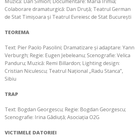
Muzică: Dan Simion; Documentare: Maria Irimia;
Colaborare dramaturgică: Dan Druță; Teatrul German
de Stat Timișoara și Teatrul Evreiesc de Stat București
TEOREMA
Text: Pier Paolo Pasolini; Dramatizare și adaptare: Yann
Verburgh; Regie: Eugen Jebeleanu; Scenografie: Velica
Panduru; Muzică: Remi Billardon; Lighting design:
Cristian Niculescu;
Teatrul Național „Radu Stanca”,
Sibiu
TRAP
Text: Bogdan Georgescu; Regie: Bogdan Georgescu;
Scenografie: Irina Gâdiuță; Asociația O2G
VICTIMELE DATORIEI