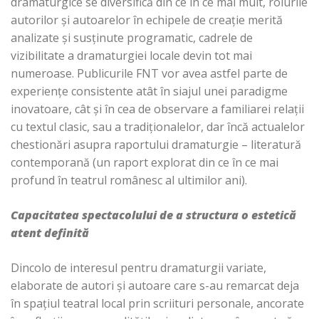
dramaturgice se diversifică din ce în ce mai mult, rolurile
autorilor și autoarelor în echipele de creație merită
analizate și susținute programatic, cadrele de
vizibilitate a dramaturgiei locale devin tot mai
numeroase. Publicurile FNT vor avea astfel parte de
experiențe consistente atât în siajul unei paradigme
inovatoare, cât și în cea de observare a familiarei relații
cu textul clasic, sau a tradiționalelor, dar încă actualelor
chestionări asupra raportului dramaturgie – literatură
contemporană (un raport explorat din ce în ce mai
profund în teatrul românesc al ultimilor ani).
Capacitatea spectacolului de a structura o estetică
atent definită
Dincolo de interesul pentru dramaturgii variate,
elaborate de autori și autoare care s-au remarcat deja
în spațiul teatral local prin scriituri personale, ancorate