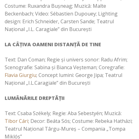
Costume: Ruxandra Bușneag; Muzică: Malte
Beckenbach; Video: Sébastien Dupouey; Lighting
design: Erich Schneider, Carsten Sande; Teatrul
Național „I.L. Caragiale” din București
LA CÂȚIVA OAMENI DISTANȚĂ DE TINE
Text: Dan Coman; Regie și univers sonor: Radu Afrim;
Scenografie: Sabina și Bianca Veșteman; Coregrafie:
Flavia Giurgiu
; Concept lumini: George Jipa; Teatrul
Național „I.L.Caragiale” din București
LUMÂNĂRILE DREPTĂȚII
Text: Csaba Székely; Regie: Aba Sebestyén; Muzică:
Tibor Cári
; Decor: Beáta Sós; Costume: Rebeka Hatházi;
Teatrul Național Târgu-Mureș – Compania „Tompa
Miklós”