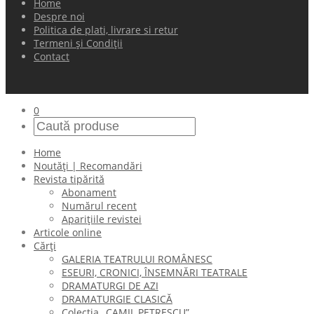
Home
Despre noi
Politica de plati, livrare si retur
Termeni și Condiții
Contact
0
Home
Noutăți | Recomandări
Revista tipărită
Abonament
Numărul recent
Aparițiile revistei
Articole online
Cărți
GALERIA TEATRULUI ROMÂNESC
ESEURI, CRONICI, ÎNSEMNĂRI TEATRALE
DRAMATURGI DE AZI
DRAMATURGIE CLASICĂ
Colecţia „CAMIL PETRESCU”