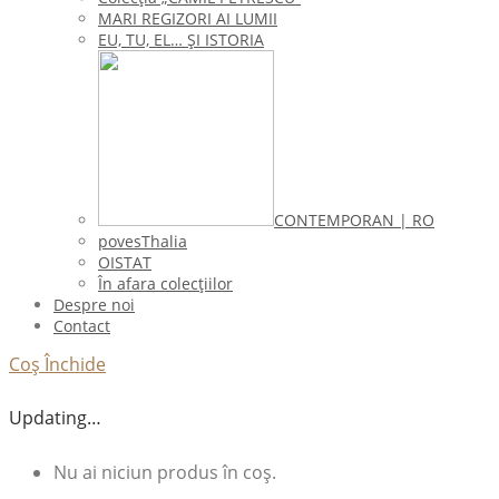
MARI REGIZORI AI LUMII
EU, TU, EL… ŞI ISTORIA
CONTEMPORAN | RO
povesThalia
OISTAT
În afara colecţiilor
Despre noi
Contact
Coș
Închide
Updating…
Nu ai niciun produs în coș.