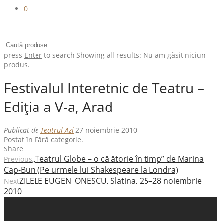
0
press
Enter
to search
Showing all results:
Nu am găsit niciun
produs.
Festivalul Interetnic de Teatru –
Ediţia a V-a, Arad
Publicat de
Teatrul Azi
27 noiembrie 2010
Postat în Fără categorie.
Share
„Teatrul Globe – o călătorie în timp” de Marina
Previous
Cap-Bun (Pe urmele lui Shakespeare la Londra)
ZILELE EUGEN IONESCU, Slatina, 25–28 noiembrie
Next
2010