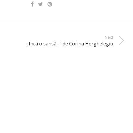
Next
„Încã o sansã…” de Corina Herghelegiu