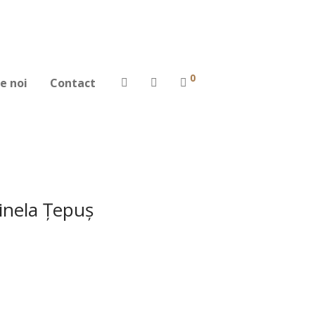
0
e noi
Contact
inela Ţepuş