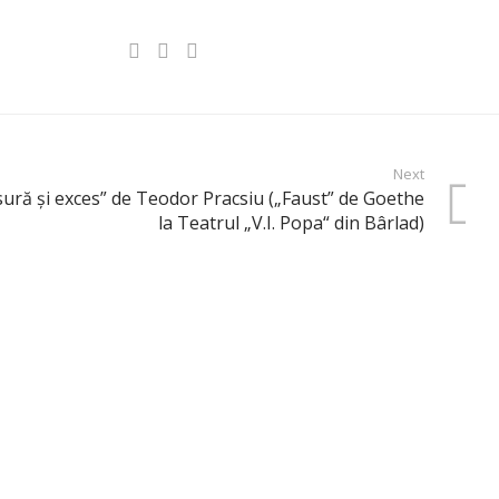
Next
sură şi exces” de Teodor Pracsiu („Faust” de Goethe
la Teatrul „V.I. Popa“ din Bârlad)