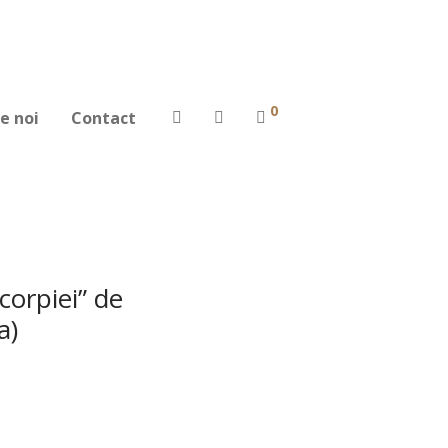
0
e noi
Contact
corpiei” de
a)