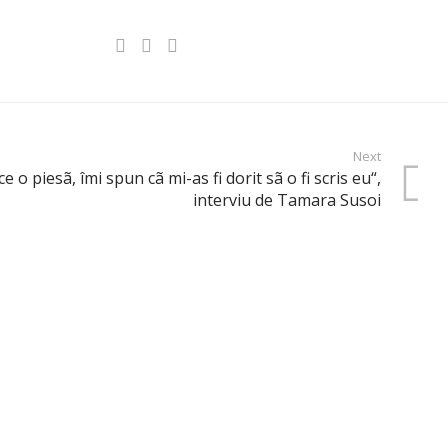
Next
 o piesã, îmi spun cã mi-as fi dorit sã o fi scris eu“,
interviu de Tamara Susoi