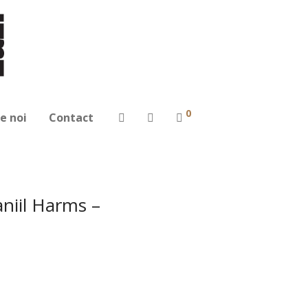
0
e noi
Contact
aniil Harms –