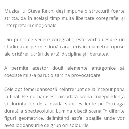
Muzica lui Steve Reich, deşi impune o structură foarte
strictă, dă în acelaşi timp multă libertate coregrafiei şi
interpretării emoţionale.
Din punct de vedere coregrafic, este vorba despre un
studiu axat pe cele două caracteristici diametral opuse
ale oricărei lucrări de artă: disciplina şi libertatea.
A permite acestor două elemente antagonice să
coexiste mi s-a părut o sarcină provocatoare.
Cele opt femei dansează neîntrerupt de la început până
la final. Ele nu părăsesc niciodată scena. Independenţa
şi dorinţa lor de a evada sunt evidente pe întreaga
durată a spectacolului. Lumina disecă scena în diferite
figuri geometrice, delimitând astfel spaţiile unde vor
avea loc dansurile de grup ori solourile.