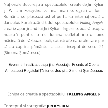
Naționale București a spectacolelor create de Jiri Kylian
și William Forsythe, cei mai mari coregrafi ai lumii,
România se plasează astfel pe harta internațională a
dansului. Parafrazând titlul spectacolului
Falling Angels
,
creație aparținând lui Jiri Kylian, îngerii coboară asupra
noastră pentru a ne lumina sufletul într-o lume
măcinată de războaie, boli, catastrofe naturale care par
că au cuprins pământul la acest început de secol 21.
(Simona Şomăcescu)
Eveniment realizat cu sprijinul
Asociaţiei Friends of Opera,
Ambasadei
Regatului
Ţ
ă
rilor de Jos şi al Simonei Şomăcescu.
Echipa de creaţie a spectacolului
FALLING ANGELS
:
Conceptul şi coregrafia:
JIRI KYLIAN