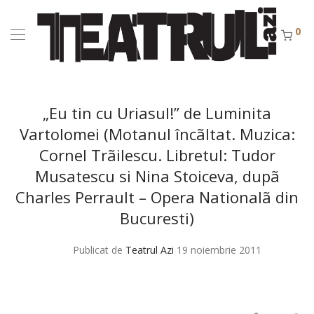
0
„Eu tin cu Uriasul!” de Luminita
Vartolomei (Motanul încãltat. Muzica:
Cornel Trãilescu. Libretul: Tudor
Musatescu si Nina Stoiceva, dupã
Charles Perrault – Opera Nationalã din
Bucuresti)
Publicat de
Teatrul Azi
19 noiembrie 2011