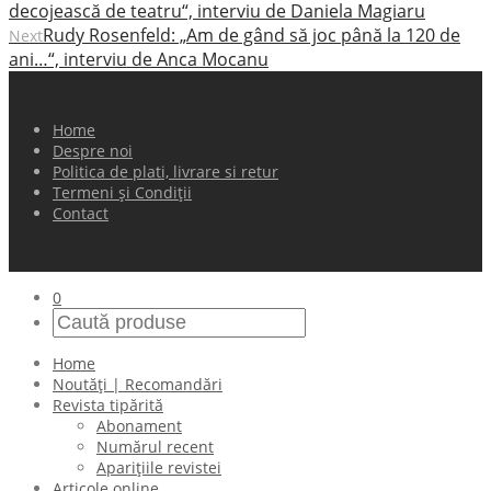
decojească de teatru“, interviu de Daniela Magiaru
Rudy Rosenfeld: „Am de gând să joc până la 120 de
Next
ani…“, interviu de Anca Mocanu
Home
Despre noi
Politica de plati, livrare si retur
Termeni și Condiții
Contact
0
Home
Noutăți | Recomandări
Revista tipărită
Abonament
Numărul recent
Aparițiile revistei
Articole online