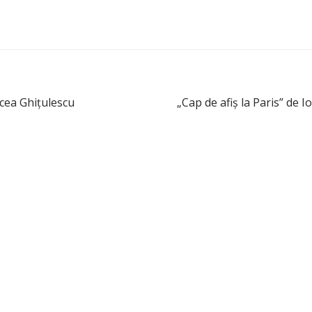
rcea Ghiţulescu
„Cap de afiş la Paris” de