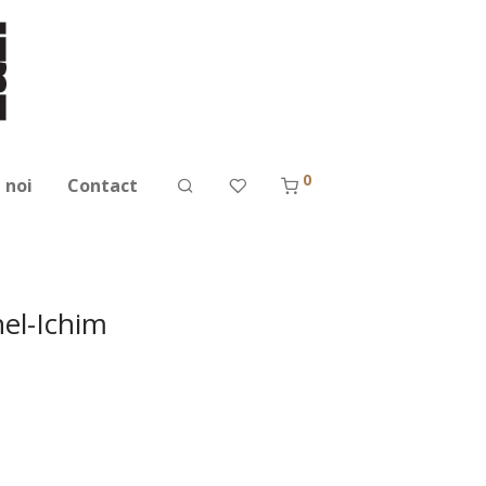
0
 noi
Contact
hel-Ichim