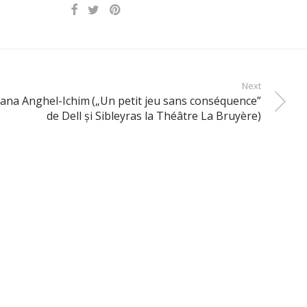
Next
 Ioana Anghel-Ichim („Un petit jeu sans conséquence”
de Dell şi Sibleyras la Théâtre La Bruyère)