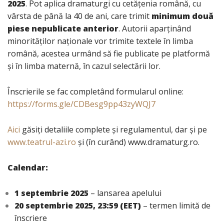
2025
. Pot aplica dramaturgi cu cetățenia română, cu
vârsta de până la 40 de ani, care trimit
minimum două
piese nepublicate anterior
. Autorii aparținând
minorităților naționale vor trimite textele în limba
română, acestea urmând să fie publicate pe platformă
și în limba maternă, în cazul selectării lor.
Înscrierile se fac completând formularul online:
https://forms.gle/CDBesg9pp43zyWQJ7
Aici
găsiţi detaliile complete și regulamentul, dar şi pe
www.teatrul-azi.ro
și (în curând) www.dramaturg.ro.
Calenda
r:
1 septembrie 2025
– lansarea apelului
20 septembrie 2025, 23:59 (EET)
– termen limită de
înscriere