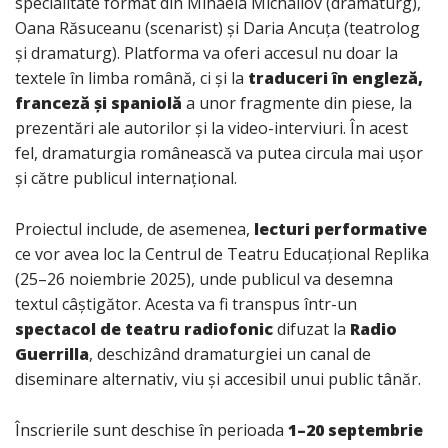
specialitate format din Mihaela Michailov (dramaturg),
Oana Răsuceanu (scenarist) și Daria Ancuța (teatrolog
și dramaturg). Platforma va oferi accesul nu doar la
textele în limba română, ci și la
traduceri în engleză,
franceză și spaniolă
a unor fragmente din piese, la
prezentări ale autorilor și la video-interviuri. În acest
fel, dramaturgia românească va putea circula mai ușor
și către publicul internațional.
Proiectul include, de asemenea,
lecturi performative
ce vor avea loc la Centrul de Teatru Educațional Replika
(25–26 noiembrie 2025), unde publicul va desemna
textul câștigător. Acesta va fi transpus într-un
spectacol de teatru radiofonic
difuzat la
Radio
Guerrilla
, deschizând dramaturgiei un canal de
diseminare alternativ, viu și accesibil unui public tânăr.
Înscrierile sunt deschise în perioada
1–20 septembrie