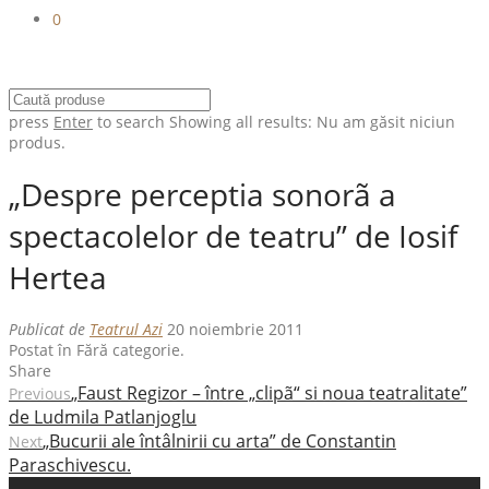
0
press
Enter
to search
Showing all results:
Nu am găsit niciun
produs.
„Despre perceptia sonorã a
spectacolelor de teatru” de Iosif
Hertea
Publicat de
Teatrul Azi
20 noiembrie 2011
Postat în Fără categorie.
Share
„Faust Regizor – între „clipã“ si noua teatralitate”
Previous
de Ludmila Patlanjoglu
„Bucurii ale întâlnirii cu arta” de Constantin
Next
Paraschivescu.