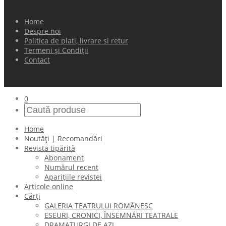
Home
Despre noi
Politica de plati, livrare si retur
Termeni și Condiții
Contact
0
Home
Noutăți | Recomandări
Revista tipărită
Abonament
Numărul recent
Aparițiile revistei
Articole online
Cărți
GALERIA TEATRULUI ROMÂNESC
ESEURI, CRONICI, ÎNSEMNĂRI TEATRALE
DRAMATURGI DE AZI