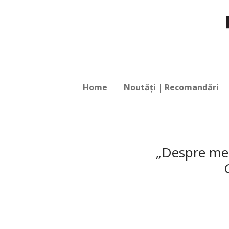
Home
Noutăți | Recomandări
„Despre met