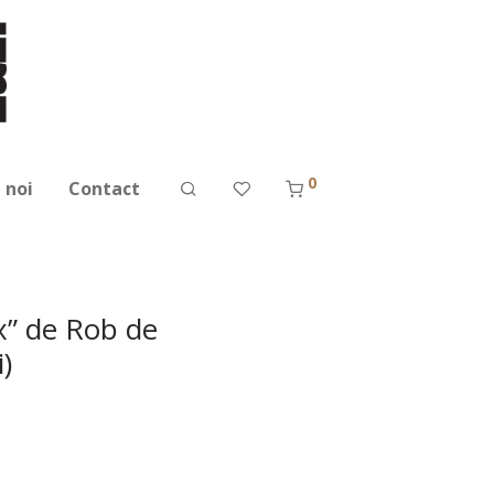
0
 noi
Contact
x” de Rob de
)