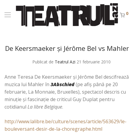
0
De Keersmaeker şi Jérôme Bel vs Mahler
Publicat de
Teatrul Azi
21 februarie 2010
Anne Teresa De Keersmaeker şi Jérôme Bel descifrează
muzica lui Mahler în
3Abschied
(pe afiş până pe 20
februarie, La Monnaie, Bruxelles), spectacol descris cu
minuţie şi fascinaţie de criticul Guy Duplat pentru
cotidianul
La libre Belgique
.
http://www.lalibre.be/culture/scenes/article/563629/le-
bouleversant-desir-de-la-choregraphe.html