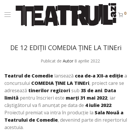
0
DE 12 EDIȚII COMEDIA ȚINE LA TINEri
Publicat de
Autor
8 aprilie 2022
Teatrul de Comedie
lansează
cea de-a XII-a ediţie
a
concursului
COMEDIA ŢINE LA TINEri
, proiect care se
adresează
tinerilor regizori
sub
35 de ani
.
Data
limită
pentru înscrieri este
marți 31 mai 2022
, iar
câștigătorul va fi anunțat pe data de
4 iulie 2022
.
Proiectul premiat va intra în producţie la
Sala Nouă a
Teatrului de Comedie
, devenind parte din repertoriul
acestuia.