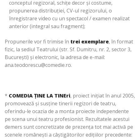
conceptul regizoral, schițe decor și costume,
propunerea distribuției, CV-ul regizorului, o
înregistrare video cu un spectacol / examen realizat
anterior (integral sau fragment);
Propunerile vor fi trimise în
trei exemplare
, în format
fizic, la sediul Teatrului (str. Sf. Dumitru, nr. 2, sector 3,
București) şi electronic, la adresa de e-mail:
ana.teodorescu@comedie.ro.
*
COMEDIA ȚINE LA TINEri
, proiect inițiat în anul 2005,
promovează şi susţine tinerii regizori de teatru,
oferindu-le ocazia de a monta proiecte independente
pe scena unui teatru profesionist. Rezultatele acestui
demers sunt concretizate de prezenţa tot mai activă pe
scenele româneşti a câştigătorilor ediţiilor precedente: