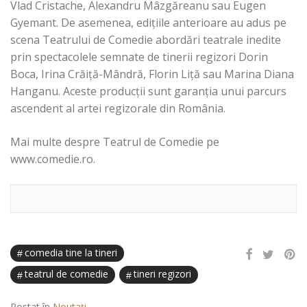
Vlad Cristache, Alexandru Mâzgăreanu sau Eugen
Gyemant. De asemenea, edițiile anterioare au adus pe
scena Teatrului de Comedie abordări teatrale inedite
prin spectacolele semnate de tinerii regizori Dorin
Boca, Irina Crăiță-Mândră, Florin Liță sau Marina Diana
Hanganu. Aceste producții sunt garanția unui parcurs
ascendent al artei regizorale din România.
Mai multe despre Teatrul de Comedie pe
www.comedie.ro.
comedia tine la tineri
teatrul de comedie
tineri regizori
Postat în
Noutați
.