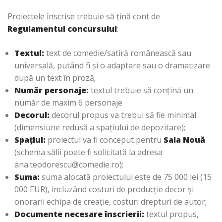
Proiectele înscrise trebuie să țină cont de
Regulamentul concursului
:
Textul:
text de comedie/satiră românească sau
universală, putând fi și o adaptare sau o dramatizare
după un text în proză;
Număr personaje:
textul trebuie să conțină un
număr de maxim 6 personaje
Decorul:
decorul propus va trebui să fie minimal
(dimensiune redusă a spațiului de depozitare);
Spațiul:
proiectul va fi conceput pentru
Sala Nouă
(schema sălii poate fi solicitată la adresa
ana.teodorescu@comedie.ro);
Suma:
suma alocată proiectului este de 75 000 lei (15
000 EUR), incluzând costuri de producție decor și
onorarii echipa de creație, costuri drepturi de autor;
Documente necesare înscrierii:
textul propus,