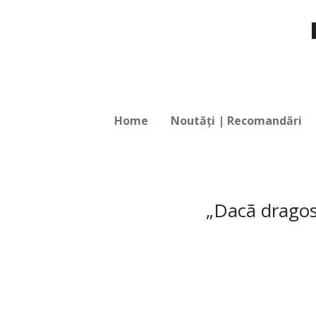
Home
Noutăți | Recomandări
„Dacã dragos