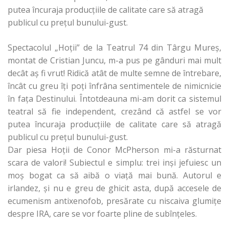
putea încuraja producţiile de calitate care să atragă
publicul cu preţul bunului-gust.
Spectacolul „Hoţii” de la Teatrul 74 din Târgu Mureş,
montat de Cristian Juncu, m-a pus pe gânduri mai mult
decât aş fi vrut! Ridică atât de multe semne de întrebare,
încât cu greu îţi poţi înfrâna sentimentele de nimicnicie
în faţa Destinului. Întotdeauna mi-am dorit ca sistemul
teatral să fie independent, crezând că astfel se vor
putea încuraja producţiile de calitate care să atragă
publicul cu preţul bunului-gust.
Dar piesa Hoţii de Conor McPherson mi-a răsturnat
scara de valori! Subiectul e simplu: trei inşi jefuiesc un
moş bogat ca să aibă o viaţă mai bună. Autorul e
irlandez, şi nu e greu de ghicit asta, după accesele de
ecumenism antixenofob, presărate cu niscaiva glumiţe
despre IRA, care se vor foarte pline de subînţeles.