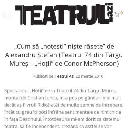
0
„Cum să „hoţeşti“ nişte râsete” de
Alexandru Ştefan (Teatrul 74 din Târgu
Mureş – „Hoţii” de Conor McPherson)
Publicat de
Teatrul Azi
22 martie 2010
Spectacolul „Hoţii” de la Teatrul 74 din Târgu Mureş,
montat de Cristian Juncu, m-a pus pe gânduri mai mult
decât aş fi vrut! Ridică atât de multe semne de întrebare,
încât cu greu îţi poţi înfrâna sentimentele de nimicnicie
în faţa Destinului. Întotdeauna mi-am dorit ca sistemul
teatral să fie independent, crezând că astfel se vor