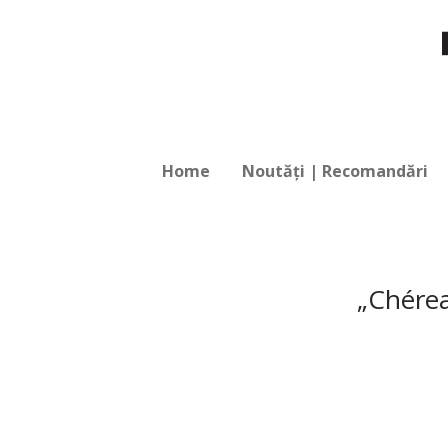
Home
Noutăți | Recomandări
„Chérea