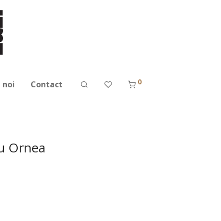
0
 noi
Contact
iu Ornea