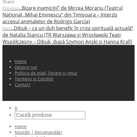
Share
„Bizare inamiciţii” de Mircea Morariu (Teatrul
Previous
Naţional „Mihai Eminescu“ din Timişoara – Interzis
accesul animalelor de Rodrigo García)
„Dibuk – ca un duh benefic în criza spirituală actuală”
Next
de Natalia Stancu (TR Warszawa şi Wrocławski Teatr
Współczesny – Dibuk, după Szymon Anski şi Hanna Krall)
Home
Despre noi
Politica de plati, livrare si retur
Termeni și Condiții
Contact
0
Home
Noutăți | Recomandări