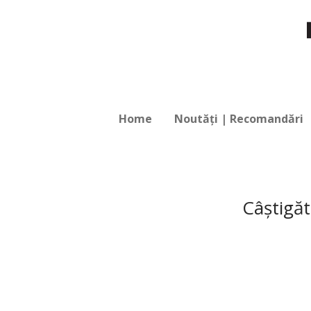
Home
Noutăți | Recomandări
Câştigăt