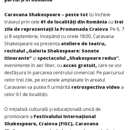
Caravana Shakespeare – peste tot
își încheie
traseul prin cele
61 de localități din România
cu
trei
zile de reprezentații la Promenada Craiova
. Pe 6, 7
și 8 septembrie, începând cu orele 18:00, Caravana
Shakespeare va prezenta
ateliere de teatru,
recitalul „Galeria Shakespeare: Sonete
Itinerante”
și
spectacolul „Shakespeare redus”
,
evenimente în aer liber, cu
acces gratuit,
care se vor
desfășura în parcarea centrului comercial. Pe parcursul
celor trei zile, pe ecranele amplasate în arealul
Caravanei va putea fi urmărită
retrospectiva video
a
celor 61 de localități.
O inițiativă culturală și educațională unică de
promovare a
Festivalului Internațional
Shakespeare, Craiova (FISC), Caravana