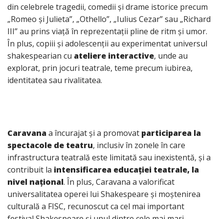
din celebrele tragedii, comedii și drame istorice precum
„Romeo și Julieta”, „Othello”, „Iulius Cezar” sau „Richard
III” au prins viață în reprezentații pline de ritm și umor.
În plus, copiii și adolescenții au experimentat universul
shakespearian cu
ateliere interactive
, unde au
explorat, prin jocuri teatrale, teme precum iubirea,
identitatea sau rivalitatea.
Caravana
a încurajat și a promovat
participarea la
spectacole de teatru
, inclusiv în zonele în care
infrastructura teatrală este limitată sau inexistentă, și a
contribuit la
intensificarea educației teatrale, la
nivel național
. În plus, Caravana a valorificat
universalitatea operei lui Shakespeare și moștenirea
culturală a FISC, recunoscut ca cel mai important
festival Shakespeare și unul dintre cele mai mari