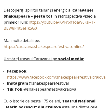
Descoperiți spiritul tânăr și energic al
Caravanei
Shakespeare
–
peste tot
în retrospectiva video a
primelor luni:
https://youtu.be/KVFr601oaW0?si=1-
BEW8PhtSeHkSG0
.
Mai multe detalii pe:
https://caravana.shakespearefestival.online/
Urmăriți traseul Caravanei pe
social media
:
Facebook
https://www.facebook.com/shakespearefestivalcraiova
Instagram
@shakespearefestival
Tik Tok
@shakespearefestivalcraiova
Cu o istorie de peste 175 de ani,
Teatrul Național
„Marin Sorescu” din Craiova
este una dintre cele