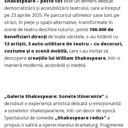
Shakespeare – peste tot
este un demers dedicat
democratizării și accesibilizării teatrului, care a început
pe 23 aprilie 2025. Pe parcursul ultimelor șase luni, pe
străzi, în piețe și spații alternative, transformate în
scene de teatru deschise tuturor, peste
100.000 de
beneficiari direcți
de toate vârstele, s-au întâlnit cu
12 artiști,
3 auto-utilitare de teatru – cu decoruri,
costume și o scenă mobilă,
care i-au invitat să
descopere
creațiile lui William Shakespeare
, într-o
manieră modernă, accesibilă și inedită.
„Galeria Shakespeare: Sonete Itinerante”
a
dezvăluit o experiență artistică delicată și emoționantă
a sonetelor shakespeariene, într-un decor de epocă.
Spectacolul de comedie
„Shakespeare redus”
a
propus o satiră a operei marelui dramaturg. Fragmente