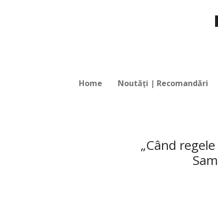
Home
Noutăți | Recomandări
„Când regele 
Samu