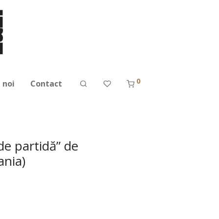
0
 noi
Contact
de partidă” de
ania)