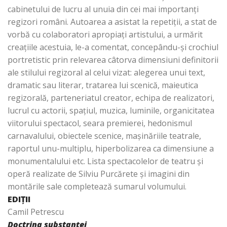
cabinetului de lucru al unuia din cei mai importanţi
regizori români. Autoarea a asistat la repetiţii, a stat de
vorbă cu colaboratori apropiaţi artistului, a urmărit
creaţiile acestuia, le-a comentat, concepându-şi crochiul
portretistic prin relevarea câtorva dimensiuni definitorii
ale stilului regizoral al celui vizat: alegerea unui text,
dramatic sau literar, tratarea lui scenică, maieutica
regizorală, parteneriatul creator, echipa de realizatori,
lucrul cu actorii, spaţiul, muzica, luminile, organicitatea
viitorului spectacol, seara premierei, hedonismul
carnavalului, obiectele scenice, maşinăriile teatrale,
raportul unu-multiplu, hiperbolizarea ca dimensiune a
monumentalului etc. Lista spectacolelor de teatru şi
operă realizate de Silviu Purcărete şi imagini din
montările sale completează sumarul volumului.
EDIŢII
Camil Petrescu
Doctrina substanţei