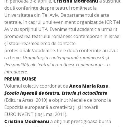
În perioada 3-8 aprilie,
Cristina Modreanu
a susţinut
două conferinţe despre teatrul românesc la
Universitatea din Tel Aviv, Departamentul de arte
teatrale, în cadrul unui eveniment organizat de ICR Tel
Aviv cu sprijinul UTA. Evenimentul academic a urmărit
promovarea teatrului românesc contemporan in Israel
şi stabilirea/medierea de contacte
profesionale/academice. Cele două conferinţe au avut
ca teme:
Dramaturgia contemporană românească
şi
Personalităţi ale teatrului românesc contemporan – o
introducere
.
PREMII, BURSE
Volumul colectiv coordonat de
Anca Maria Rusu
,
Şcoala ieşeană de teatru, istorie şi actualitate
(Editura Artes, 2010) a obţinut Medalie de bronz la
Expoziţia europeană a creativităţii şi inovării
EUROINVENT (Iaşi, mai 2011).
Cristina Modreanu
a obţinut prestigioasa bursă