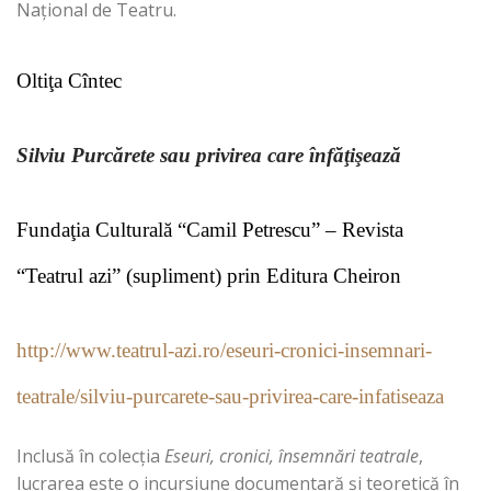
Naţional de Teatru.
Oltiţa Cîntec
Silviu Purcărete sau privirea care înfăţişează
Fundaţia Culturală “Camil Petrescu” – Revista
“Teatrul azi” (supliment) prin Editura Cheiron
http://www.teatrul-azi.ro/eseuri-cronici-insemnari-
teatrale/silviu-purcarete-sau-privirea-care-infatiseaza
Inclusă în colecţia
Eseuri, cronici, însemnări teatrale
,
lucrarea este o incursiune documentară şi teoretică în