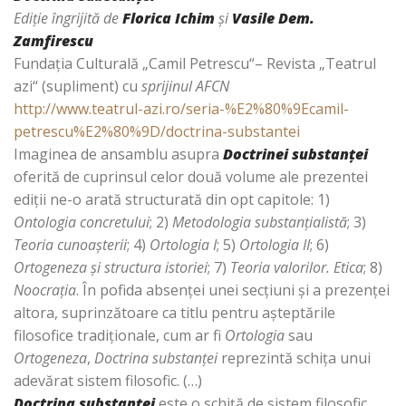
Ediţie îngrijită de
Florica Ichim
şi
Vasile Dem.
Zamfirescu
Fundaţia Culturală „Camil Petrescu“– Revista „Teatrul
azi“ (supliment) cu
sprijinul AFCN
http://www.teatrul-azi.ro/seria-%E2%80%9Ecamil-
petrescu%E2%80%9D/doctrina-substantei
Imaginea de ansamblu asupra
Doctrinei substanţei
oferită de cuprinsul celor două volume ale prezentei
ediţii ne-o arată structurată din opt capitole: 1)
Ontologia concretului
; 2)
Metodologia substanţialistă
; 3)
Teoria cunoaşterii
; 4)
Ortologia I
; 5)
Ortologia II
; 6)
Ortogeneza şi structura istoriei
; 7)
Teoria valorilor. Etica
; 8)
Noocraţia
. În pofida absenţei unei secţiuni şi a prezenţei
altora, suprinzătoare ca titlu pentru aşteptările
filosofice tradiţionale, cum ar fi
Ortologia
sau
Ortogeneza
,
Doctrina substanţei
reprezintă schiţa unui
adevărat sistem filosofic. (…)
Doctrina substanţei
este o schiţă de sistem filosofic