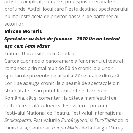
artistic complicat, complex, predispus unei analize
profunde. Astfel, locul care îi este destinat spectatorului
nu mai este acela de privitor pasiv, ci de partener al
actorilor.
Mircea Morariu
Spectator cu bilet de favoare – 2010 Un an teatral
aşa cum l-am văzut
Editura Universităţii din Oradea
Cartea cuprinde o panoramare a fenomenului teatral
românesc prin mai mult de 50 de cronici ale unor
spectacole prezente pe afişul a 27 de teatre din ţară.
Lor li se adaugă cronici la o seamă de spectacole din
străinătate ce au putut fi urmărite în turneu în
România, cât şi comentarii la câteva manifestări de
cultură teatrală-colocvii şi festivaluri – precum
Festivalul Naţional de Teatru, Festivalul Internaţional
Shakespeare
, Festivalurile
EuroRegional
şi
EuroThalia
de la
Timişoara, Centenar
Tompa Miklos
de la Târgu Mureş.