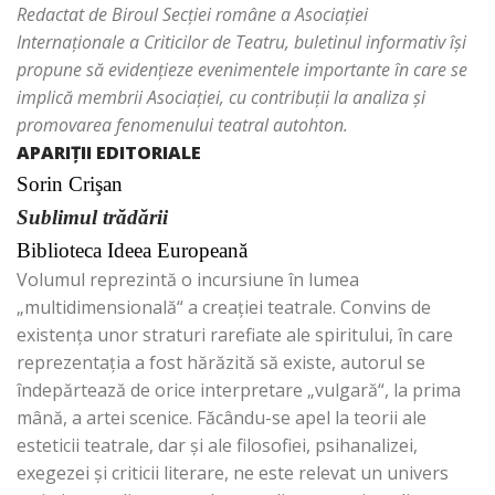
Redactat de Biroul Secţiei române a Asociaţiei
Internaţionale a Criticilor de Teatru, buletinul informativ îşi
propune să evidenţieze evenimentele importante în care se
implică membrii Asociaţiei, cu contribuţii la analiza şi
promovarea fenomenului teatral autohton.
APARIŢII EDITORIALE
Sorin Crişan
Sublimul trădării
Biblioteca Ideea Europeană
Volumul reprezintă o incursiune în lumea
„multidimensională“ a creaţiei teatrale. Convins de
existenţa unor straturi rarefiate ale spiritului, în care
reprezentaţia a fost hărăzită să existe, autorul se
îndepărtează de orice interpretare „vulgară“, la prima
mână, a artei scenice. Făcându-se apel la teorii ale
esteticii teatrale, dar şi ale filosofiei, psihanalizei,
exegezei şi criticii literare, ne este relevat un univers