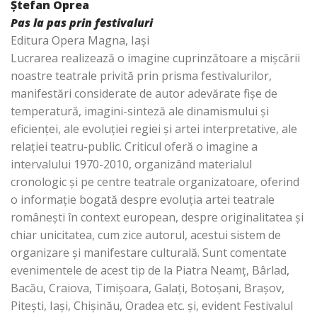
Ştefan Oprea
Pas la pas prin festivaluri
Editura Opera Magna, Iaşi
Lucrarea realizează o imagine cuprinzătoare a mişcării
noastre teatrale privită prin prisma festivalurilor,
manifestări considerate de autor adevărate fişe de
temperatură, imagini-sinteză ale dinamismului şi
eficienţei, ale evoluţiei regiei şi artei interpretative, ale
relaţiei teatru-public. Criticul oferă o imagine a
intervalului 1970-2010, organizând materialul
cronologic şi pe centre teatrale organizatoare, oferind
o informaţie bogată despre evoluţia artei teatrale
româneşti în context european, despre originalitatea şi
chiar unicitatea, cum zice autorul, acestui sistem de
organizare şi manifestare culturală. Sunt comentate
evenimentele de acest tip de la Piatra Neamţ, Bârlad,
Bacău, Craiova, Timişoara, Galaţi, Botoşani, Braşov,
Piteşti, Iaşi, Chişinău, Oradea etc. şi, evident Festivalul