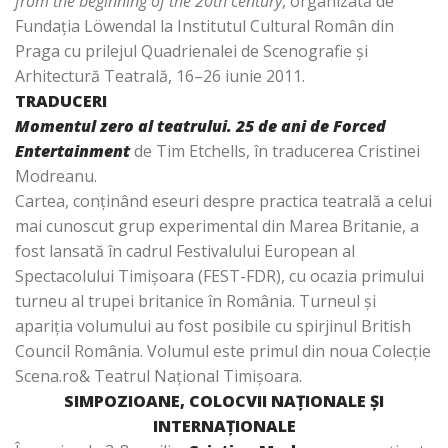
from the beginning of the 20th century
, organizată de
Fundaţia Löwendal la Institutul Cultural Român din
Praga cu prilejul Quadrienalei de Scenografie şi
Arhitectură Teatrală, 16–26 iunie 2011.
TRADUCERI
Momentul zero al teatrului. 25 de ani de Forced
Entertainment
de Tim Etchells, în traducerea Cristinei
Modreanu.
Cartea, conţinând eseuri despre practica teatrală a celui
mai cunoscut grup experimental din Marea Britanie, a
fost lansată în cadrul Festivalului European al
Spectacolului Timişoara (FEST-FDR), cu ocazia primului
turneu al trupei britanice în România. Turneul şi
apariţia volumului au fost posibile cu spirjinul British
Council România. Volumul este primul din noua Colecţie
Scena.ro& Teatrul Naţional Timişoara.
SIMPOZIOANE, COLOCVII NAŢIONALE ŞI
INTERNAŢIONALE