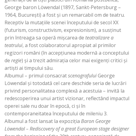
George baron Löwendal (1897, Sankt-Petersburg –
1964, Bucureşti) a fost şi un remarcabil om de teatru.
Receptiv la mutaţiile scenei începutului de secol XX
(futurism, constructivism, expresionism), a susţinut
prin întreaga sa operă mişcarea de
teatralizare a
teatrului
, a fost colaboratorul apropiat al primilor
regizori români (în accepţiunea modernă a conceptului
de
regie
) şi a trezit admiraţia celor mai exigenţi critici şi
artişti ai timpului său.
Albumul – primul consacrat
scenografului
George
Löwendal şi totodată cel care deschide seria de lucrări
privind personalitatea complexă a acestuia – invită la
redescoperirea unui artist vizionar, reflectând impactul
operei sale nu doar în epocă, ci şi în
contemporaneitatea începutului de mileniu 3.
Albumul a fost lansat la expoziţia
Baron George
Löwendal –
Rediscovery of a great European stage designer