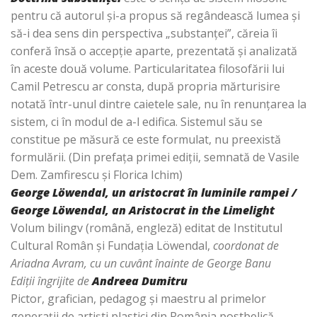
pentru că autorul şi-a propus să regândească lumea şi
să-i dea sens din perspectiva „substanţei”, căreia îi
conferă însă o accepţie aparte, prezentată şi analizată
în aceste două volume. Particularitatea filosofării lui
Camil Petrescu ar consta, după propria mărturisire
notată într-unul dintre caietele sale, nu în renunţarea la
sistem, ci în modul de a-l edifica. Sistemul său se
constitue pe măsură ce este formulat, nu preexistă
formulării. (Din prefaţa primei ediţii, semnată de Vasile
Dem. Zamfirescu şi Florica Ichim)
George Löwendal
, un aristocrat în luminile rampei /
George Löwendal, an Aristocrat in the Limelight
Volum bilingv (română, engleză) editat de Institutul
Cultural Român şi Fundaţia Löwendal,
coordonat de
Ariadna Avram, cu un cuvânt înainte de George Banu
Ediţii îngrijite de
Andreea Dumitru
Pictor, grafician, pedagog şi maestru al primelor
generaţii de artişti plastici din România postbelică,