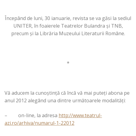
Începând de luni, 30 ianuarie, revista se va găsi la sediul
UNITER, în foaierele Teatrelor Bulandra şi TNB,
precum şi la Librăria Muzeului Literaturii Române.
*
Vă aducem la cunoştinţă că încă vă mai puteţi abona pe
anul 2012 alegând una dintre următoarele modalităţi:
– on-line, la adresa
http://www.teatrul-
azi.ro/arhiva/numarul-1-22012