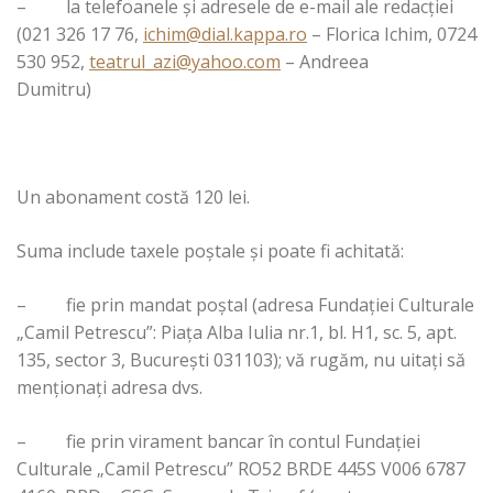
– la telefoanele şi adresele de e-mail ale redacţiei
(021 326 17 76,
ichim@dial.kappa.ro
– Florica Ichim, 0724
530 952,
teatrul_azi@yahoo.com
– Andreea
Dumitru)
Un abonament costă 120 lei.
Suma include taxele poştale şi poate fi achitată:
– fie prin mandat poştal (adresa Fundaţiei Culturale
„Camil Petrescu”: Piaţa Alba Iulia nr.1, bl. H1, sc. 5, apt.
135, sector 3, Bucureşti 031103); vă rugăm, nu uitaţi să
menţionaţi adresa dvs.
– fie prin virament bancar în contul Fundaţiei
Culturale „Camil Petrescu” RO52 BRDE 445S V006 6787