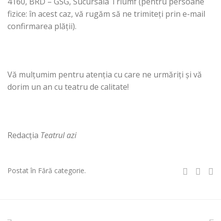
4160, BRD – GSG, Sucursala Triumf (pentru persoane
fizice: în acest caz, vă rugăm să ne trimiteţi prin e-mail
confirmarea plăţii).
Vă mulţumim pentru atenţia cu care ne urmăriţi şi vă
dorim un an cu teatru de calitate!
Redacţia
Teatrul azi
Postat în Fără categorie.