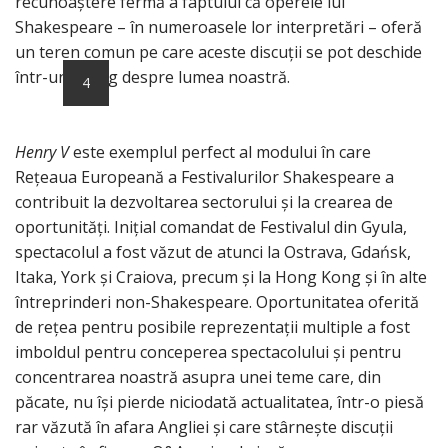
recunoaștere fermă a faptului că operele lui
Shakespeare – în numeroasele lor interpretări – oferă
un teren comun pe care aceste discuții se pot deschide
într-un dialog despre lumea noastră.
4
Henry V
este exemplul perfect al modului în care
Rețeaua Europeană a Festivalurilor Shakespeare a
contribuit la dezvoltarea sectorului și la crearea de
oportunități. Inițial comandat de Festivalul din Gyula,
spectacolul a fost văzut de atunci la Ostrava, Gdańsk,
Itaka, York și Craiova, precum și la Hong Kong și în alte
întreprinderi non-Shakespeare. Oportunitatea oferită
de rețea pentru posibile reprezentații multiple a fost
imboldul pentru conceperea spectacolului și pentru
concentrarea noastră asupra unei teme care, din
păcate, nu își pierde niciodată actualitatea, într-o piesă
rar văzută în afara Angliei și care stârnește discuții