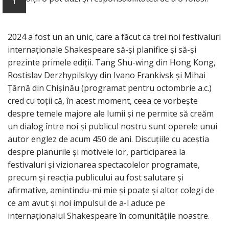
1
2024 a fost un an unic, care a făcut ca trei noi festivaluri
internaționale Shakespeare să-și planifice și să-şi
prezinte primele ediții. Tang Shu-wing din Hong Kong,
Rostislav Derzhypilskyy din Ivano Frankivsk și Mihai
Țărnă din Chișinău (programat pentru octombrie a.c.)
cred cu toții că, în acest moment, ceea ce vorbește
despre temele majore ale lumii și ne permite să creăm
un dialog între noi și publicul nostru sunt operele unui
autor englez de acum 450 de ani. Discuțiile cu aceștia
despre planurile și motivele lor, participarea la
festivaluri și vizionarea spectacolelor programate,
precum și reacția publicului au fost salutare și
afirmative, amintindu-mi mie și poate și altor colegi de
ce am avut și noi impulsul de a-l aduce pe
internaționalul Shakespeare în comunitățile noastre.