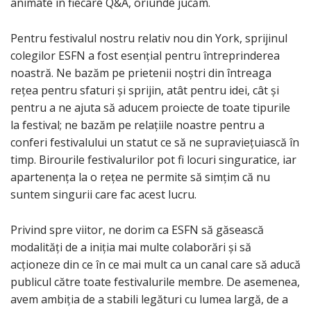
animate în fiecare Q&A, oriunde jucăm.
Pentru festivalul nostru relativ nou din York, sprijinul
colegilor ESFN a fost esențial pentru întreprinderea
noastră. Ne bazăm pe prietenii noștri din întreaga
rețea pentru sfaturi și sprijin, atât pentru idei, cât și
pentru a ne ajuta să aducem proiecte de toate tipurile
la festival; ne bazăm pe relațiile noastre pentru a
conferi festivalului un statut ce să ne supraviețuiască în
timp. Birourile festivalurilor pot fi locuri singuratice, iar
apartenența la o rețea ne permite să simțim că nu
suntem singurii care fac acest lucru.
Privind spre viitor, ne dorim ca ESFN să găsească
modalități de a iniția mai multe colaborări și să
acționeze din ce în ce mai mult ca un canal care să aducă
publicul către toate festivalurile membre. De asemenea,
avem ambiția de a stabili legături cu lumea largă, de a