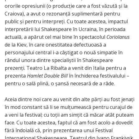
ororile opresiunii (o producție care a fost văzută și la
Craiova), a avut o rezonanță suplimentară pentru
public și pentru interpreți. Cu toate acestea, impactul
interpretării lui Shakespeare în Ucraina, în perioada
actuală, a apărut cel mai bine în spectacolul
Coriolanus
de la Kiev, în care onestitatea defectuoasă a
personajului central i-a câștigat o nouă simpatie în
rândul unora dintre specialiștii în Shakespeare
prezenți. Teatro La Ribalta a venit din Italia pentru a
prezenta
Hamlet Double Bill
în închiderea festivalului –
pentru o sală plină, o șansă necesară de a râde.
Aceia dintre noi care au venit din alte părți au fost jenați
în mod constant să li se mulțumească pentru curajul de
a veni la festival; cu toții am simțit că măcar atât puteam
face. Cu toate acestea, faptul că am fost acolo a dovedit
fără îndoială că, prin prezentarea unui Festival
Internațional Shakespeare, Teatrul din Ivano Frankivsk