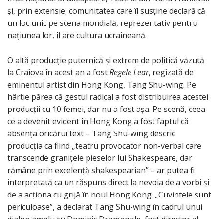
și, prin extensie, comunitatea care îl susține declară că
un loc unic pe scena mondială, reprezentativ pentru
națiunea lor, îl are cultura ucraineană.
O altă producție puternică și extrem de politică văzută
la Craiova în acest an a fost
Regele Lear
, regizată de
eminentul artist din Hong Kong, Tang Shu-wing. Pe
hârtie părea că gestul radical a fost distribuirea acestei
producții cu 10 femei, dar nu a fost așa. Pe scenă, ceea
ce a devenit evident în Hong Kong a fost faptul că
absența oricărui text – Tang Shu-wing descrie
producția ca fiind „teatru provocator non-verbal care
transcende granițele pieselor lui Shakespeare, dar
rămâne prin excelență shakespearian” – ar putea fi
interpretată ca un răspuns direct la nevoia de a vorbi și
de a acționa cu grijă în noul Hong Kong. „Cuvintele sunt
periculoase”, a declarat Tang Shu-wing în cadrul unui