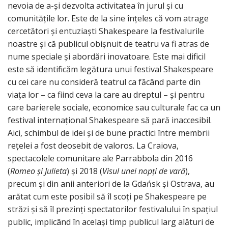
nevoia de a-și dezvolta activitatea în jurul și cu
comunitățile lor. Este de la sine înțeles că vom atrage
cercetători și entuziaști Shakespeare la festivalurile
noastre și că publicul obișnuit de teatru va fi atras de
nume speciale și abordări inovatoare. Este mai dificil
este să identificăm legătura unui festival Shakespeare
cu cei care nu consideră teatrul ca făcând parte din
viața lor – ca fiind ceva la care au dreptul – și pentru
care barierele sociale, economice sau culturale fac ca un
festival internațional Shakespeare să pară inaccesibil.
Aici, schimbul de idei și de bune practici între membrii
rețelei a fost deosebit de valoros. La Craiova,
spectacolele comunitare ale Parrabbola din 2016
(
Romeo și Julieta
) și 2018 (
Visul unei nopți de vară
),
precum și din anii anteriori de la Gdańsk și Ostrava, au
arătat cum este posibil să îl scoți pe Shakespeare pe
străzi și să îl prezinți spectatorilor festivalului în spațiul
public, implicând în același timp publicul larg alături de