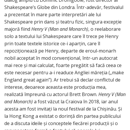
dialog amplu cu Dominic Dromgoole, fost director al
Shakespeare’s Globe din Londra. Într-adevăr, festivalul
a prezentat în mare parte interpretări ale lui
Shakespeare prin dans și teatru fizic, singura excepție
majoră fiind
Henry V
(Man and Monarch)
, o reelaborare
solo a textului lui Shakespeare care îl trece pe Henry
prin toate textele istorice ce-i aparțin, care îl
repoziționează pe Henry, departe de eroul-monarh
nobil acceptat în mod convențional, într-un autocrat
mai rece și mai calculat, foarte pregătit să facă ceea ce
este necesar pentru a-i readuce Angliei măreția („make
England great again”). Ar trebui să declar conflictul de
interese, deoarece aceasta este producția mea,
realizată împreună cu actorul Brett Brown.
Henry V
(Man
and Monarch)
a fost văzut la Craiova în 2018, iar anul
acesta am fost invitați la noul festival de la Chișinău. Și
la Hong Kong a existat o dorință din partea publicului
de a discuta ideile și conceptele fiecărei producții și o