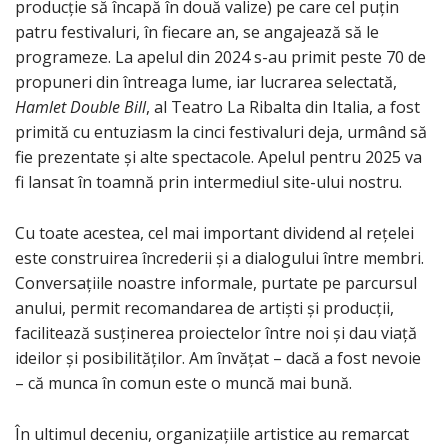
producție să încapă în două valize) pe care cel puțin
patru festivaluri, în fiecare an, se angajează să le
programeze. La apelul din 2024 s-au primit peste 70 de
propuneri din întreaga lume, iar lucrarea selectată,
Hamlet Double Bill
, al Teatro La Ribalta din Italia, a fost
primită cu entuziasm la cinci festivaluri deja, urmând să
fie prezentate și alte spectacole. Apelul pentru 2025 va
fi lansat în toamnă prin intermediul site-ului nostru.
Cu toate acestea, cel mai important dividend al rețelei
este construirea încrederii și a dialogului între membri.
Conversațiile noastre informale, purtate pe parcursul
anului, permit recomandarea de artiști și producții,
facilitează susținerea proiectelor între noi și dau viață
ideilor și posibilităților. Am învățat – dacă a fost nevoie
– că munca în comun este o muncă mai bună.
În ultimul deceniu, organizațiile artistice au remarcat