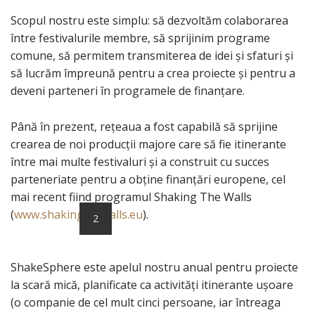
Scopul nostru este simplu: să dezvoltăm colaborarea
între festivalurile membre, să sprijinim programe
comune, să permitem transmiterea de idei și sfaturi și
să lucrăm împreună pentru a crea proiecte și pentru a
deveni parteneri în programele de finanțare.
Până în prezent, rețeaua a fost capabilă să sprijine
crearea de noi producții majore care să fie itinerante
între mai multe festivaluri și a construit cu succes
parteneriate pentru a obține finanțări europene, cel
mai recent fiind programul Shaking The Walls
(
www.shakingthewalls.eu
).
2
ShakeSphere este apelul nostru anual pentru proiecte
la scară mică, planificate ca activități itinerante ușoare
(o companie de cel mult cinci persoane, iar întreaga