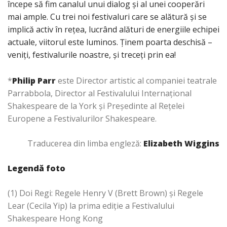
începe să fim canalul unui dialog și al unei cooperări
mai ample. Cu trei noi festivaluri care se alătură și se
implică activ în rețea, lucrând alături de energiile echipei
actuale, viitorul este luminos. Ținem poarta deschisă –
veniți, festivalurile noastre, și treceți prin ea!
*
Philip Parr
este Director artistic al companiei teatrale
Parrabbola, Director al Festivalului Internațional
Shakespeare de la York și Președinte al Rețelei
Europene a Festivalurilor Shakespeare.
Traducerea din limba engleză:
Elizabeth Wiggins
Legendă foto
(1) Doi Regi: Regele Henry V (Brett Brown) şi Regele
Lear (Cecila Yip) la prima ediţie a Festivalului
Shakespeare Hong Kong