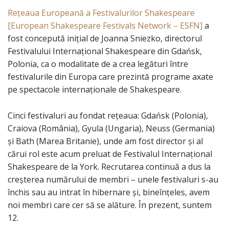
Rețeaua Europeană a Festivalurilor Shakespeare
[European Shakespeare Festivals Network – ESFN]
a
fost concepută inițial de Joanna Sniezko, directorul
Festivalului Internațional Shakespeare din Gdańsk,
Polonia, ca o modalitate de a crea legături între
festivalurile din Europa care prezintă programe axate
pe spectacole internaționale de Shakespeare.
Cinci festivaluri au fondat rețeaua: Gdańsk (Polonia),
Craiova (România), Gyula (Ungaria), Neuss (Germania)
și Bath (Marea Britanie), unde am fost director și al
cărui rol este acum preluat de Festivalul Internațional
Shakespeare de la York. Recrutarea continuă a dus la
creșterea numărului de membri – unele festivaluri s-au
închis sau au intrat în hibernare și, bineînțeles, avem
noi membri care cer să se alăture. În prezent, suntem
12.