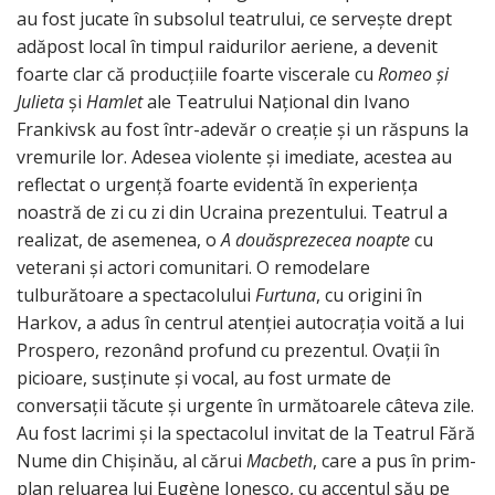
au fost jucate în subsolul teatrului, ce servește drept
adăpost local în timpul raidurilor aeriene, a devenit
foarte clar că producțiile foarte viscerale cu
Romeo și
Julieta
și
Hamlet
ale Teatrului Național din Ivano
Frankivsk au fost într-adevăr o creație și un răspuns la
vremurile lor. Adesea violente și imediate, acestea au
reflectat o urgență foarte evidentă în experiența
noastră de zi cu zi din Ucraina prezentului. Teatrul a
realizat, de asemenea, o
A douăsprezecea noapte
cu
veterani și actori comunitari. O remodelare
tulburătoare a spectacolului
Furtuna
, cu origini în
Harkov, a adus în centrul atenției autocrația voită a lui
Prospero, rezonând profund cu prezentul. Ovații în
picioare, susținute și vocal, au fost urmate de
conversații tăcute și urgente în următoarele câteva zile.
Au fost lacrimi și la spectacolul invitat de la Teatrul Fără
Nume din Chișinău, al cărui
Macbeth
, care a pus în prim-
plan reluarea lui Eugène Ionesco, cu accentul său pe