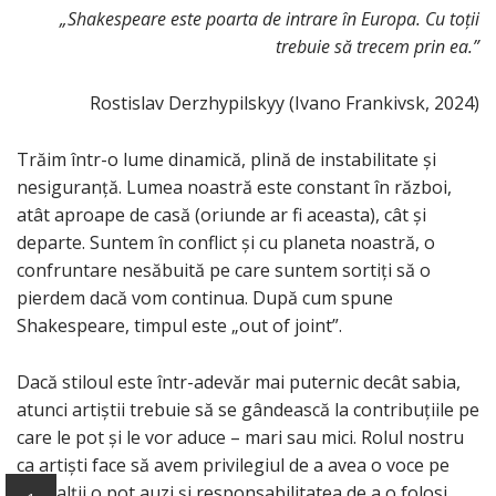
„Shakespeare este poarta de intrare în Europa. Cu toții
trebuie să trecem prin ea.”
Rostislav Derzhypilskyy (Ivano Frankivsk, 2024)
Trăim într-o lume dinamică, plină de instabilitate și
nesiguranță. Lumea noastră este constant în război,
atât aproape de casă (oriunde ar fi aceasta), cât și
departe. Suntem în conflict și cu planeta noastră, o
confruntare nesăbuită pe care suntem sortiți să o
pierdem dacă vom continua. După cum spune
Shakespeare, timpul este „out of joint”.
Dacă stiloul este într-adevăr mai puternic decât sabia,
atunci artiștii trebuie să se gândească la contribuțiile pe
care le pot și le vor aduce – mari sau mici. Rolul nostru
ca artiști face să avem privilegiul de a avea o voce pe
care alții o pot auzi și responsabilitatea de a o folosi.