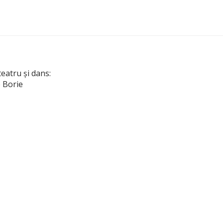
teatru şi dans:
 Borie