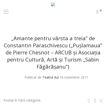
0
„Amante pentru vârsta a treia” de
Constantin Paraschivescu („Puşlamaua”
de Pierre Chesnot – ARCUB şi Asociaţia
pentru Culturã, Artã şi Turism „Sabin
Fãgãrãşanu“)
Publicat de
Teatrul Azi
16 noiembrie 2011
Postat în Fără categorie.