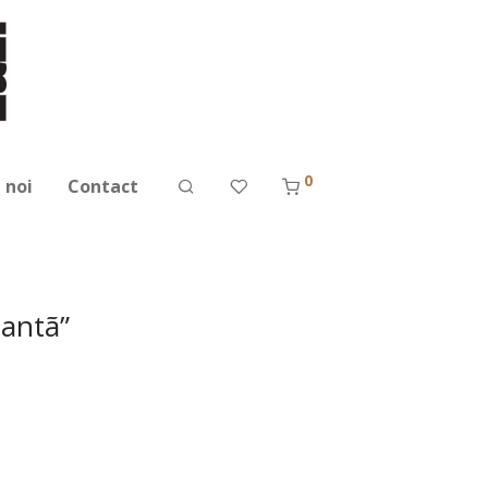
0
 noi
Contact
antã”