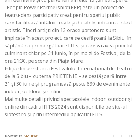
„People Power Partnership”(PPP) este un proiect de
teatru-dans participativ creat pentru spațiul public,
care facilitează întâlniri reale și durabile, într-un context
artistic. Tineri artiști din 13 oraşe partenere sunt
implicate în acest proiect, care se desfăşoară la Sibiu, în
săptămâna premergătoare FITS, şi care va avea punctul
culminant chiar pe 21 iunie, în prima zi de Festival, de la
ora 21:30, pe scena din Piaţa Mare.
Ediția din acest an a Festivalului Internațional de Teatru
de la Sibiu – cu tema PRIETENIE – se desfășoară între
21 și 30 iunie și programează peste 830 de evenimente
indoor, outdoor și online.
Mai multe detalii privind spectacolele indoor, outdoor şi
online din cadrul FITS 2024 sunt disponibile pe site-ul
sibfest.ro şi prin intermediul aplicaţiei FITS.
Postat în
Noutați
.