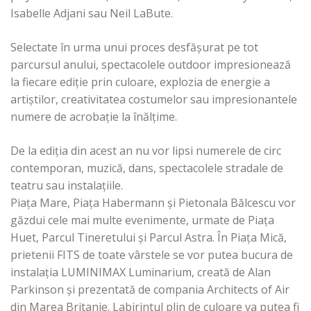
Isabelle Adjani sau Neil LaBute.
Selectate în urma unui proces desfăşurat pe tot
parcursul anului, spectacolele outdoor impresionează
la fiecare ediţie prin culoare, explozia de energie a
artiştilor, creativitatea costumelor sau impresionantele
numere de acrobaţie la înălțime.
De la ediţia din acest an nu vor lipsi numerele de circ
contemporan, muzică, dans, spectacolele stradale de
teatru sau instalaţiile.
Piaţa Mare, Piaţa Habermann şi Pietonala Bălcescu vor
găzdui cele mai multe evenimente, urmate de Piaţa
Huet, Parcul Tineretului şi Parcul Astra. În Piaţa Mică,
prietenii FITS de toate vârstele se vor putea bucura de
instalaţia LUMINIMAX Luminarium, creată de Alan
Parkinson și prezentată de compania Architects of Air
din Marea Britanie. Labirintul plin de culoare va putea fi