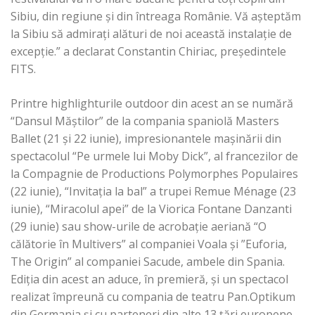
Sibiu, din regiune şi din întreaga Românie. Vă aşteptăm
la Sibiu să admirați alături de noi această instalaţie de
excepţie.” a declarat Constantin Chiriac, preşedintele
FITS.
Printre highlighturile outdoor din acest an se numără
“Dansul Măştilor” de la compania spaniolă Masters
Ballet (21 şi 22 iunie), impresionantele maşinării din
spectacolul “Pe urmele lui Moby Dick”, al francezilor de
la Compagnie de Productions Polymorphes Populaires
(22 iunie), “Invitaţia la bal” a trupei Remue Ménage (23
iunie), “Miracolul apei” de la Viorica Fontane Danzanti
(29 iunie) sau show-urile de acrobaţie aeriană “O
călătorie în Multivers” al companiei Voala și ”Euforia,
The Origin” al companiei Sacude, ambele din Spania.
Ediţia din acest an aduce, în premieră, şi un spectacol
realizat împreună cu compania de teatru Pan.Optikum
din Germania și cu parteneri din alte 13 țări europene.