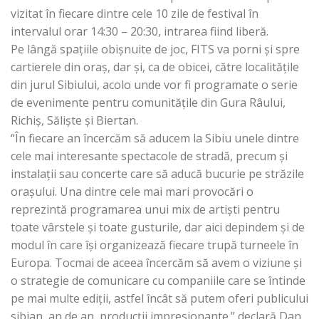
vizitat în fiecare dintre cele 10 zile de festival în
intervalul orar 14:30 – 20:30, intrarea fiind liberă.
Pe lângă spaţiile obişnuite de joc, FITS va porni şi spre
cartierele din oraș, dar și, ca de obicei, către localitățile
din jurul Sibiului, acolo unde vor fi programate o serie
de evenimente pentru comunităţile din Gura Râului,
Richiş, Sălişte și Biertan.
“În fiecare an încercăm să aducem la Sibiu unele dintre
cele mai interesante spectacole de stradă, precum şi
instalaţii sau concerte care să aducă bucurie pe străzile
oraşului. Una dintre cele mai mari provocări o
reprezintă programarea unui mix de artişti pentru
toate vârstele și toate gusturile, dar aici depindem şi de
modul în care îşi organizează fiecare trupă turneele în
Europa. Tocmai de aceea încercăm să avem o viziune și
o strategie de comunicare cu companiile care se întinde
pe mai multe ediţii, astfel încât să putem oferi publicului
sibian, an de an, producţii impresionante.” declară Dan