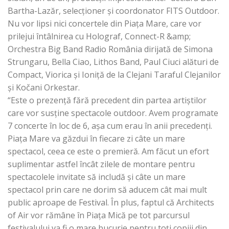
Bartha-Lazăr, selecţioner şi coordonator FITS Outdoor.
Nu vor lipsi nici concertele din Piaţa Mare, care vor
prilejui întâlnirea cu Holograf, Connect-R &amp;
Orchestra Big Band Radio România dirijată de Simona
Strungaru, Bella Ciao, Lithos Band, Paul Ciuci alături de
Compact, Viorica şi Ioniţă de la Clejani Taraful Clejanilor
şi Kočani Orkestar.
“Este o prezenţă fără precedent din partea artiştilor
care vor susţine spectacole outdoor. Avem programate
7 concerte în loc de 6, aşa cum erau în anii precedenţi.
Piaţa Mare va găzdui în fiecare zi câte un mare
spectacol, ceea ce este o premieră. Am făcut un efort
suplimentar astfel încât zilele de montare pentru
spectacolele invitate să includă și câte un mare
spectacol prin care ne dorim să aducem cât mai mult
public aproape de Festival. În plus, faptul că Architects
of Air vor rămâne în Piaţa Mică pe tot parcursul
festivalului va fi o mare bucurie pentru toţi copiii din