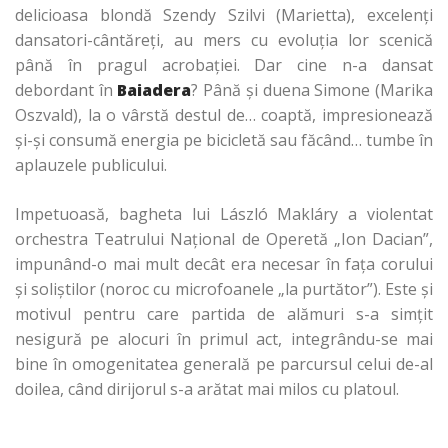
delicioasa blondă Szendy Szilvi (Marietta), excelenţi
dansatori-cântăreţi, au mers cu evoluţia lor scenică
până în pragul acrobaţiei. Dar cine n-a dansat
debordant în
Baiadera
? Până şi duena Simone (Marika
Oszvald), la o vârstă destul de… coaptă, impresionează
şi-şi consumă energia pe bicicletă sau făcând… tumbe în
aplauzele publicului.
Impetuoasă, bagheta lui László Makláry a violentat
orchestra Teatrului Naţional de Operetă „Ion Dacian”,
impunând-o mai mult decât era necesar în faţa corului
şi soliştilor (noroc cu microfoanele „la purtător”). Este şi
motivul pentru care partida de alămuri s-a simţit
nesigură pe alocuri în primul act, integrându-se mai
bine în omogenitatea generală pe parcursul celui de-al
doilea, când dirijorul s-a arătat mai milos cu platoul.