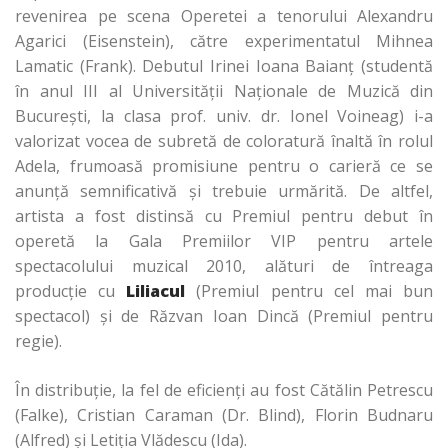
revenirea pe scena Operetei a tenorului Alexandru
Agarici (Eisenstein), către experimentatul Mihnea
Lamatic (Frank). Debutul Irinei Ioana Baianţ (studentă
în anul III al Universităţii Naţionale de Muzică din
Bucureşti, la clasa prof. univ. dr. Ionel Voineag) i-a
valorizat vocea de subretă de coloratură înaltă în rolul
Adela, frumoasă promisiune pentru o carieră ce se
anunţă semnificativă şi trebuie urmărită. De altfel,
artista a fost distinsă cu Premiul pentru debut în
operetă la Gala Premiilor VIP pentru artele
spectacolului muzical 2010, alături de întreaga
producţie cu
Liliacul
(Premiul pentru cel mai bun
spectacol) şi de Răzvan Ioan Dincă (Premiul pentru
regie).
În distribuţie, la fel de eficienţi au fost Cătălin Petrescu
(Falke), Cristian Caraman (Dr. Blind), Florin Budnaru
(Alfred) şi Letiţia Vlădescu (Ida).