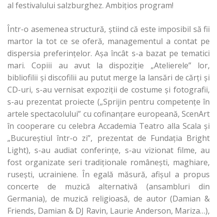
al festivalului salzburghez. Ambiţios program!
Într-o asemenea structură, ştiind că este imposibil să fii
martor la tot ce se oferă, managementul a contat pe
dispersia preferinţelor. Aşa încât s-a bazat pe tematici
mari. Copiii au avut la dispoziţie „Atelierele” lor,
bibliofilii şi discofilii au putut merge la lansări de cărţi şi
CD-uri, s-au vernisat expoziţii de costume şi fotografii,
s-au prezentat proiecte („Sprijin pentru competenţe în
artele spectacolului” cu cofinanţare europeană, ScenArt
în cooperare cu celebra Accademia Teatro alla Scala şi
„Bucureştiul într-o zi”, prezentat de Fundaţia Bright
Light), s-au audiat conferinţe, s-au vizionat filme, au
fost organizate seri tradiţionale româneşti, maghiare,
ruseşti, ucrainiene. În egală măsură, afişul a propus
concerte de muzică alternativă (ansambluri din
Germania), de muzică religioasă, de autor (Damian &
Friends, Damian & DJ Ravin, Laurie Anderson, Mariza…),