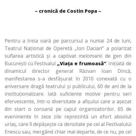
– cronică de Costin Popa –
Pentru a treia oară pe parcursul a numai 24 de luni,
Teatrul Naţional de Operetă „Ion Dacian” a polarizat
suflarea artistică şi a captivat melomanii de gen din
Bucureşti cu Festivalul
„Viaţa e frumoasă”
. Iniţiată de
dinamicul director general Răzvan Ioan Dincă,
manifestarea s-a desfăşurat în 2010 conexată cu o
aniversare dragă teatrului şi publicului, 60 de ani de la
instituţionalizare. Iată suficiente motive pentru seri
efervescente, într-o diversitate a afişului care a aşezat
din start o coroană pe capul organizatorilor. 65 de
evenimente în zece zile reprezintă un efort absolut
uriaş, care îl depăşeşte ca densitate pe cel al Festivalului
Enescu sau, mergând chiar mai departe, de ce nu, pe cel