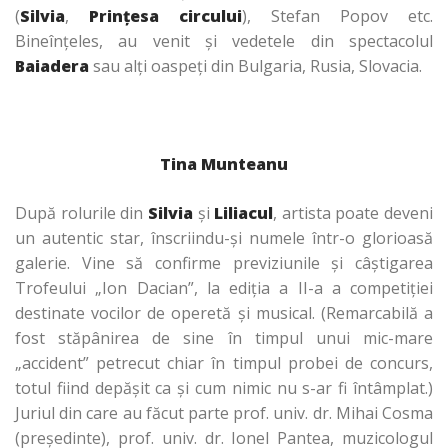
(
Silvia
,
Prinţesa circului
), Stefan Popov etc.
Bineînţeles, au venit şi vedetele din spectacolul
Baiadera
sau alţi oaspeţi din Bulgaria, Rusia, Slovacia.
Tina Munteanu
După rolurile din
Silvia
şi
Liliacul
, artista poate deveni
un autentic
star,
înscriindu-şi numele într-o glorioasă
galerie. Vine să confirme previziunile şi câştigarea
Trofeului „Ion Dacian”, la ediţia a II-a a competiţiei
destinate vocilor de operetă şi musical. (Remarcabilă a
fost stăpânirea de sine în timpul unui mic-mare
„accident” petrecut chiar în timpul probei de concurs,
totul fiind depăşit ca şi cum nimic nu s-ar fi întâmplat.)
Juriul din care au făcut parte prof. univ. dr. Mihai Cosma
(preşedinte), prof. univ. dr. Ionel Pantea, muzicologul