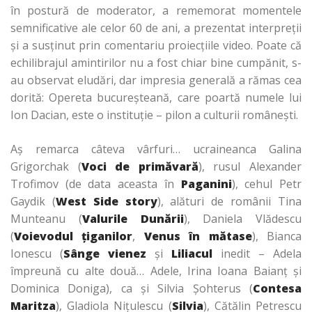
în postură de moderator, a rememorat momentele
semnificative ale celor 60 de ani, a prezentat interpreţii
şi a susţinut prin comentariu proiecţiile video. Poate că
echilibrajul amintirilor nu a fost chiar bine cumpănit, s-
au observat eludări, dar impresia generală a rămas cea
dorită: Opereta bucureşteană, care poartă numele lui
Ion Dacian, este o instituţie – pilon a culturii româneşti.
Aş remarca câteva vârfuri… ucraineanca Galina
Grigorchak (
Voci de primăvară
), rusul Alexander
Trofimov (de data aceasta în
Paganini
), cehul Petr
Gaydik (
West Side story
), alături de românii Tina
Munteanu (
Valurile Dunării
), Daniela Vlădescu
(
Voievodul ţiganilor
,
Venus în mătase
), Bianca
Ionescu (
Sânge vienez
şi
Liliacul
inedit – Adela
împreună cu alte două… Adele, Irina Ioana Baianţ şi
Dominica Doniga), ca şi Silvia Şohterus (
Contesa
Maritza
), Gladiola Niţulescu (
Silvia
), Cătălin Petrescu