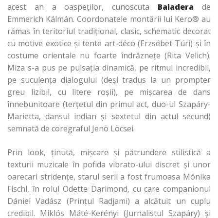
acest an a oaspeţilor, cunoscuta
Baiadera
de
Emmerich Kálmán. Coordonatele montării lui Kero® au
rămas în teritoriul tradiţional, clasic, schematic decorat
cu motive exotice şi tente art-déco (Erzsébet Túri) şi în
costume orientale nu foarte îndrăzneţe (Rita Velich).
Miza s-a pus pe pulsaţia dinamică, pe ritmul incredibil,
pe suculenţa dialogului (deşi tradus la un prompter
greu lizibil, cu litere roşii), pe mişcarea de dans
înnebunitoare (terţetul din primul act, duo-ul Szapáry-
Marietta, dansul indian şi sextetul din actul secund)
semnată de coregraful Jenö Löcsei.
Prin look, ţinută, mişcare şi pătrundere stilistică a
texturii muzicale în pofida vibrato-ului discret şi unor
oarecari stridenţe, starul serii a fost frumoasa Mónika
Fischl, în rolul Odette Darimond, cu care companionul
Dániel Vadász (Prinţul Radjami) a alcătuit un cuplu
credibil. Miklós Máté-Kerényi (Jurnalistul Szapáry) şi