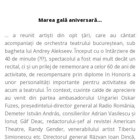
Marea gală aniversară…
… a reunit artişti din opt ţări, care au cântat
acompaniaţi de orchestra teatrului bucureştean, sub
bagheta lui Andrey Alekseev. Început cu o întârziere de
40 de minute (?!?), spectacolul a fost mai mult decât un
recital, ci şi un prilej de rememorare a celor 60 de ani de
activitate, de recompensare prin diplome In Honoris a
unor personalităţi importante pentru activitatea de
acum a teatrului. În context, cuvinte calde de apreciere
au venit din partea ambasadorului Ungariei Oskar
Fuzes, preşedintelui-director general al Radio România,
Demeter István András, consilierilor Adrian Vasilescu şi
Ionuţ Gâf Deac, redactorului-şef al revistei American
Theatre, Randy Gender, venerabilului artist Tiberiu
Simionescu etc. Directorul general Răzvan Ioan Dincă,