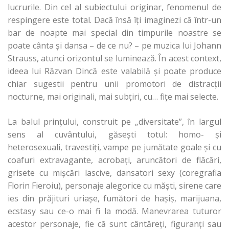
lucrurile. Din cel al subiectului originar, fenomenul de
respingere este total. Dacă însă îţi imaginezi că într-un
bar de noapte mai special din timpurile noastre se
poate cânta şi dansa – de ce nu? – pe muzica lui Johann
Strauss, atunci orizontul se luminează. În acest context,
ideea lui Răzvan Dincă este valabilă şi poate produce
chiar sugestii pentru unii promotori de distracţii
nocturne, mai originali, mai subţiri, cu… fiţe mai selecte.
La balul prinţului, construit pe „diversitate”, în largul
sens al cuvântului, găseşti totul: homo- şi
heterosexuali, travestiţi, vampe pe jumătate goale şi cu
coafuri extravagante, acrobaţi, aruncători de flăcări,
grisete cu mişcări lascive, dansatori sexy (coregrafia
Florin Fieroiu), personaje alegorice cu măşti, sirene care
ies din prăjituri uriaşe, fumători de haşiş, marijuana,
ecstasy sau ce-o mai fi la modă. Manevrarea tuturor
acestor personaje, fie că sunt cântăreţi, figuranţi sau