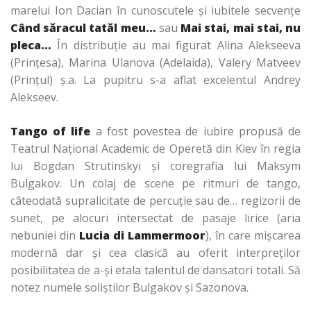
marelui Ion Dacian în cunoscutele şi iubitele secvenţe
Când săracul tatăl meu…
sau
Mai stai, mai stai, nu
pleca…
În distribuţie au mai figurat Alina Alekseeva
(Prinţesa), Marina Ulanova (Adelaida), Valery Matveev
(Prinţul) ş.a. La pupitru s-a aflat excelentul Andrey
Alekseev.
Tango of life
a fost povestea de iubire propusă de
Teatrul Naţional Academic de Operetă din Kiev în regia
lui Bogdan Strutinskyi şi coregrafia lui Maksym
Bulgakov. Un colaj de scene pe ritmuri de tango,
câteodată supralicitate de percuţie sau de… regizorii de
sunet, pe alocuri intersectat de pasaje lirice (aria
nebuniei din
Lucia di Lammermoor
), în care mişcarea
modernă dar şi cea clasică au oferit interpreţilor
posibilitatea de a-şi etala talentul de dansatori totali. Să
notez numele soliştilor Bulgakov şi Sazonova.