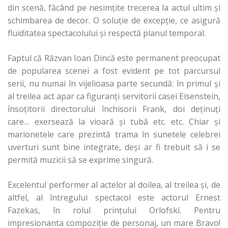
din scenă, făcând pe nesimţite trecerea la actul ultim şi
schimbarea de decor. O soluţie de excepţie, ce asigură
fluiditatea spectacolului şi respectă planul temporal.
Faptul că Răzvan Ioan Dincă este permanent preocupat
de popularea scenei a fost evident pe tot parcursul
serii, nu numai în vijelioasa parte secundă: în primul şi
al treilea act apar ca figuranţi servitorii casei Eisenstein,
însoţitorii directorului închisorii Frank, doi deţinuţi
care… exersează la vioară şi tubă etc. etc. Chiar şi
marionetele care prezintă trama în sunetele celebrei
uverturi sunt bine integrate, deşi ar fi trebuit să i se
permită muzicii să se exprime singură.
Excelentul performer al actelor al doilea, al treilea şi, de
altfel, al întregului spectacol este actorul Ernest
Fazekas, în rolul prinţului Orlofski. Pentru
impresionanta compoziţie de personaj, un mare Bravo!