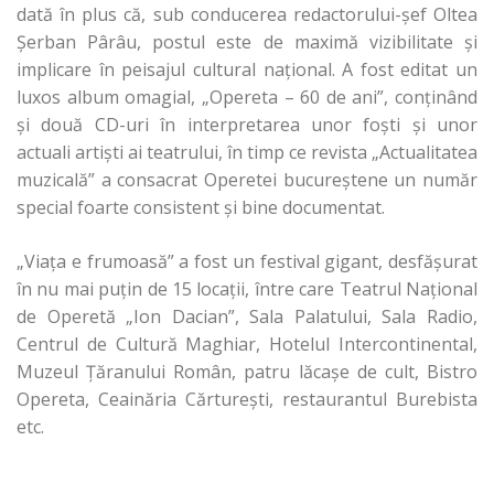
dată în plus că, sub conducerea redactorului-şef Oltea
Şerban Pârâu, postul este de maximă vizibilitate şi
implicare în peisajul cultural naţional. A fost editat un
luxos album omagial, „Opereta – 60 de ani”, conţinând
şi două CD-uri în interpretarea unor foşti şi unor
actuali artişti ai teatrului, în timp ce revista „Actualitatea
muzicală” a consacrat Operetei bucureştene un număr
special foarte consistent şi bine documentat.
„Viaţa e frumoasă” a fost un festival gigant, desfăşurat
în nu mai puţin de 15 locaţii, între care Teatrul Naţional
de Operetă „Ion Dacian”, Sala Palatului, Sala Radio,
Centrul de Cultură Maghiar, Hotelul Intercontinental,
Muzeul Ţăranului Român, patru lăcaşe de cult, Bistro
Opereta, Ceainăria Cărtureşti, restaurantul Burebista
etc.