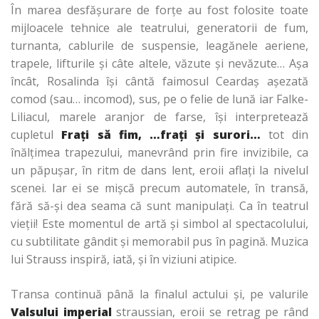
În marea desfăşurare de forţe au fost folosite toate
mijloacele tehnice ale teatrului, generatorii de fum,
turnanta, cablurile de suspensie, leagănele aeriene,
trapele, lifturile şi câte altele, văzute şi nevăzute… Aşa
încât, Rosalinda îşi cântă faimosul Ceardaş aşezată
comod (sau… incomod), sus, pe o felie de lună iar Falke-
Liliacul, marele aranjor de farse, îşi interpretează
cupletul
Fraţi să fim, …fraţi şi surori…
tot din
înălţimea trapezului, manevrând prin fire invizibile, ca
un păpuşar, în ritm de dans lent, eroii aflaţi la nivelul
scenei. Iar ei se mişcă precum automatele, în transă,
fără să-şi dea seama că sunt manipulaţi. Ca în teatrul
vieţii! Este momentul de artă şi simbol al spectacolului,
cu subtilitate gândit şi memorabil pus în pagină. Muzica
lui Strauss inspiră, iată, şi în viziuni atipice.
Transa continuă până la finalul actului şi, pe valurile
Valsului imperial
straussian, eroii se retrag pe rând