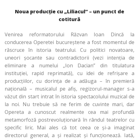
Noua producţie cu „Liliacul” – un punct de
cotitură
Venirea reformatorului Răzvan Ioan Dincă la
conducerea Operetei bucureştene a fost momentul de
răscruce în istoria teatrului. Cu politici novatoare,
uneori şocante sau contradictorii (vezi intenţia de
eliminare a numelui „Ion Dacian” din titulatura
instituţiei, rapid reprimată), cu idei de refrişare a
producţiilor, cu dorinţa de a adăuga – în premieră
naţională – musicalul pe afiş, regizorul-manager s-a
văzut din start intrat în istoria spectacolului muzical de
la noi. Nu trebuie să ne ferim de cuvinte mari, dar
Opereta a cunoscut realmente cea mai profundă
metamorfoză postrevoluţionară în rândul teatrelor cu
specific liric. Mai ales că tot ceea ce şi-a imaginat
directorul general, a şi realizat şi funcţionează. Iată,