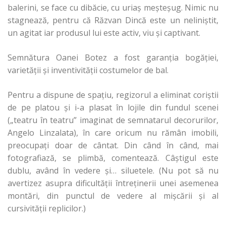
balerini, se face cu dibăcie, cu uriaş meşteşug. Nimic nu
stagnează, pentru că Răzvan Dincă este un neliniştit,
un agitat iar produsul lui este activ, viu şi captivant.
Semnătura Oanei Botez a fost garanţia bogăţiei,
varietăţii şi inventivităţii costumelor de bal.
Pentru a dispune de spaţiu, regizorul a eliminat coriştii
de pe platou şi i-a plasat în lojile din fundul scenei
(„teatru în teatru” imaginat de semnatarul decorurilor,
Angelo Linzalata), în care oricum nu rămân imobili,
preocupaţi doar de cântat. Din când în când, mai
fotografiază, se plimbă, comentează. Câştigul este
dublu, având în vedere şi… siluetele. (Nu pot să nu
avertizez asupra dificultăţii întreţinerii unei asemenea
montări, din punctul de vedere al mişcării şi al
cursivităţii replicilor.)