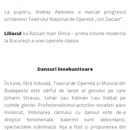
La pupitru, Andrey Alekseev a marcat progresul
orchestrei Teatrului Naţional de Operetă „Ion Dacian”.
Liliacul
lui
Răzvan Ioan Dincă – prima viziune modernă
la Bucureşti a unei operete clasice.
Dansuri înnebunitoare
În lume, fără îndoială, Teatrul de Operetă şi Musical din
Budapesta este vârful de lance al genului pe care
Johann Strauss, Lehár sau Kálmán l-au înălţat pe
culmile gloriei. Profesionalismul actorilor-vocalişti pare
înnăscut, îmbinarea cântului cu dansul este de-a
dreptul fenomenală, balerinii sunt debordanţi,
spectacolele scânteiază. Aşa a fost şi propunerea din