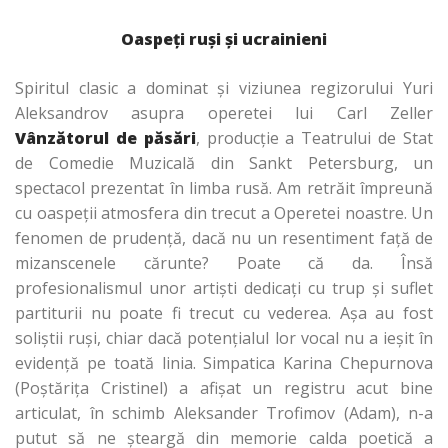
Oaspeţi ruşi şi ucrainieni
Spiritul clasic a dominat şi viziunea regizorului Yuri
Aleksandrov asupra operetei lui Carl Zeller
Vânzătorul de păsări
, producţie a Teatrului de Stat
de Comedie Muzicală din Sankt Petersburg, un
spectacol prezentat în limba rusă. Am retrăit împreună
cu oaspeţii atmosfera din trecut a Operetei noastre. Un
fenomen de prudenţă, dacă nu un resentiment faţă de
mizanscenele cărunte? Poate că da. Însă
profesionalismul unor artişti dedicaţi cu trup şi suflet
partiturii nu poate fi trecut cu vederea. Aşa au fost
soliştii ruşi, chiar dacă potenţialul lor vocal nu a ieşit în
evidenţă pe toată linia. Simpatica Karina Chepurnova
(Poştăriţa Cristinel) a afişat un registru acut bine
articulat, în schimb Aleksander Trofimov (Adam), n-a
putut să ne şteargă din memorie calda poetică a