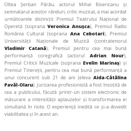
Oltea Şerban Pârâu, actorul Mihai Bisericanu şi
semnatarul acestor rânduri, critic muzical, a mai acordat
următoarele distincţii: Premiul Teatrului Naţional de
Operetă (soprana
Veronica Anuşca
), Premiul Radio
România Cultural (soprana
Ana Cebotari
), Premiul
Universităţii Naţionale de Muzică (contratenorul
Vladimir Catană
), Premiul pentru cea mai bună
performanţă coregrafică (actorul
Adrian Nour
),
Premiul Criticii Muzicale
(soprana
Evelin Marinaş
) şi
Premiul Tinereţii, pentru cea mai bună performanţă a
unui concurent sub 21 de ani (eleva
Aida-Cătălina
Pavăl-Olaru
). Jurizarea profesionistă a fost însoţită de
cea a publicului, făcută printr-un sistem electronic de
măsurare a intensităţii aplauzelor şi transformarea ei
simultană în note. O experienţă inedită ce şi-a dovedit
viabilitatea şi în acest an.