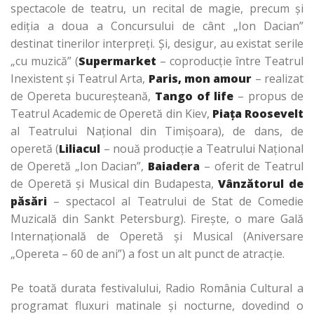
spectacole de teatru, un recital de magie, precum şi
ediţia a doua a Concursului de cânt „Ion Dacian”
destinat tinerilor interpreţi. Şi, desigur, au existat serile
„cu muzică” (
Supermarket
– coproducţie între Teatrul
Inexistent şi Teatrul Arta,
Paris, mon amour
– realizat
de Opereta bucureşteană,
Tango of life
– propus de
Teatrul Academic de Operetă din Kiev,
Piaţa Roosevelt
al Teatrului Naţional din Timişoara), de dans, de
operetă (
Liliacul
– nouă producţie a Teatrului Naţional
de Operetă „Ion Dacian”,
Baiadera
– oferit de Teatrul
de Operetă şi Musical din Budapesta,
Vânzătorul de
păsări
– spectacol al Teatrului de Stat de Comedie
Muzicală din Sankt Petersburg). Fireşte, o mare Gală
Internaţională de Operetă şi Musical (Aniversare
„Opereta – 60 de ani”) a fost un alt punct de atracţie.
Pe toată durata festivalului, Radio România Cultural a
programat fluxuri matinale şi nocturne, dovedind o