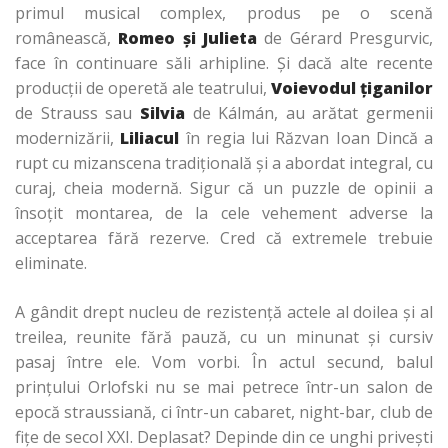
primul musical complex, produs pe o scenă
românească,
Romeo şi Julieta
de Gérard Presgurvic,
face în continuare săli arhipline. Şi dacă alte recente
producţii de operetă ale teatrului,
Voievodul ţiganilor
de Strauss sau
Silvia
de Kálmán, au arătat germenii
modernizării,
Liliacul
în regia lui Răzvan Ioan Dincă a
rupt cu mizanscena tradiţională şi a abordat integral, cu
curaj, cheia modernă. Sigur că un puzzle de opinii a
însoţit montarea, de la cele vehement adverse la
acceptarea fără rezerve. Cred că extremele trebuie
eliminate.
A gândit drept nucleu de rezistenţă actele al doilea şi al
treilea, reunite fără pauză, cu un minunat şi cursiv
pasaj între ele. Vom vorbi. În actul secund, balul
prinţului Orlofski nu se mai petrece într-un salon de
epocă straussiană, ci într-un cabaret, night-bar, club de
fiţe de secol XXI. Deplasat? Depinde din ce unghi priveşti