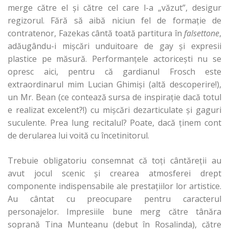
merge către el şi către cel care l-a „văzut”, desigur
regizorul. Fără să aibă niciun fel de formaţie de
contratenor, Fazekas cântă toată partitura în
falsettone
,
adăugându-i mişcări unduitoare de gay şi expresii
plastice pe măsură. Performanţele actoriceşti nu se
opresc aici, pentru că gardianul Frosch este
extraordinarul mim Lucian Ghimişi (altă descoperire!),
un Mr. Bean (ce contează sursa de inspiraţie dacă totul
e realizat excelent?!) cu mişcări dezarticulate şi gaguri
suculente. Prea lung recitalul? Poate, dacă ţinem cont
de derularea lui voită cu încetinitorul.
Trebuie obligatoriu consemnat că toţi cântăreţii au
avut jocul scenic şi crearea atmosferei drept
componente indispensabile ale prestaţiilor lor artistice.
Au cântat cu preocupare pentru caracterul
personajelor. Impresiile bune merg către tânăra
soprană Tina Munteanu (debut în Rosalinda), către