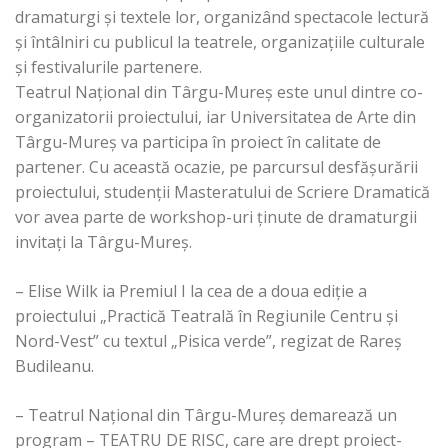
dramaturgi și textele lor, organizând spectacole lectură
și întâlniri cu publicul la teatrele, organizațiile culturale
și festivalurile partenere.
Teatrul Național din Târgu-Mureș este unul dintre co-
organizatorii proiectului, iar Universitatea de Arte din
Târgu-Mureș va participa în proiect în calitate de
partener. Cu această ocazie, pe parcursul desfășurării
proiectului, studenții Masteratului de Scriere Dramatică
vor avea parte de workshop-uri ținute de dramaturgii
invitați la Târgu-Mureș.
– Elise Wilk ia Premiul I la cea de a doua ediție a
proiectului „Practică Teatrală în Regiunile Centru şi
Nord-Vest” cu textul „Pisica verde”, regizat de Rareș
Budileanu.
– Teatrul Național din Târgu-Mureș demarează un
program – TEATRU DE RISC, care are drept proiect-