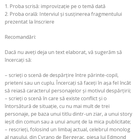
1. Proba scrisă: improvizație pe o temă dată
2. Proba orală: Interviul și susținerea fragmentului
prezentat la înscriere
Recomandări:
Dacă nu aveți deja un text elaborat, vă sugerăm să
încercați să:
– scrieți o scenă de despărțire între părinte-copil,
prieteni sau un cuplu. Încercați să faceți în așa fel încât
să reiasă caracterul personajelor și motivul despărțirii;
– scrieți o scenă în care să existe conflict și o
întorsătură de situație, cu nu mai mult de trei
personaje, pe baza unui titlu dintr-un ziar, a unui story
ieșit din comun sau a unui anunț de la mica publicitate;
– rescrieți, folosind un limbaj actual, celebrul monolog
al nasului, din Cyrano de Bergerac, piesa lui Edmond