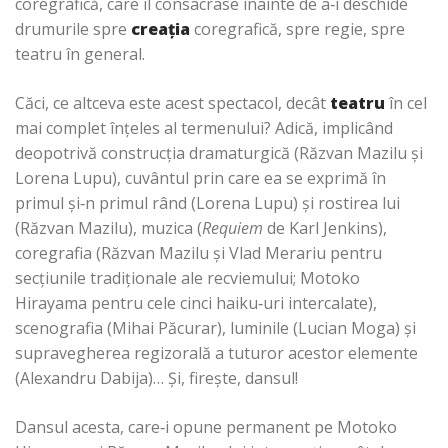
coregrafică, care îl consacrase înainte de a‑i deschide
drumurile spre
creaţia
coregrafică, spre regie, spre
teatru în general.
Căci, ce altceva este acest spectacol, decât
teatru
în cel
mai complet înţeles al termenului? Adică, implicând
deopotrivă construcţia dramaturgică (Răzvan Mazilu şi
Lorena Lupu), cuvântul prin care ea se exprimă în
primul şi‑n primul rând (Lorena Lupu) şi rostirea lui
(Răzvan Mazilu), muzica (
Requiem
de Karl Jenkins),
coregrafia (Răzvan Mazilu şi Vlad Merariu pentru
secţiunile tradiţionale ale recviemului; Motoko
Hirayama pentru cele cinci haiku‑uri intercalate),
scenografia (Mihai Păcurar), luminile (Lucian Moga) şi
supravegherea regizorală a tuturor acestor elemente
(Alexandru Dabija)… Şi, fireşte, dansul!
Dansul acesta, care‑i opune permanent pe Motoko