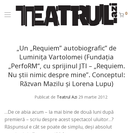
0
„Un „Requiem” autobiografic” de
Luminiţa Vartolomei (Fundaţia
„PerfoRM“, cu sprijinul JTI – „Requiem.
Nu ştii nimic despre mine”. Conceptul:
Răzvan Mazilu şi Lorena Lupu)
Publicat de
Teatrul Azi
29 martie 2012
…De ce abia acum – la mai bine de două luni după
premieră – scriu despre acest spectacol uluitor…?
Răspunsul e cât se poate de simplu, deşi absolut