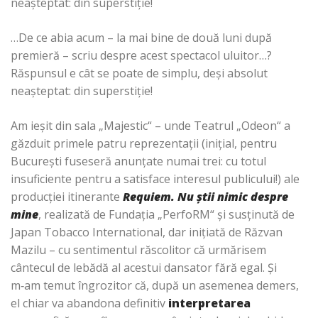
neaşteptat: din superstiţie!
…De ce abia acum – la mai bine de două luni după
premieră – scriu despre acest spectacol uluitor…?
Răspunsul e cât se poate de simplu, deşi absolut
neaşteptat: din superstiţie!
Am ieşit din sala „Majestic“ – unde Teatrul „Odeon“ a
găzduit primele patru reprezentaţii (iniţial, pentru
Bucureşti fuseseră anunţate numai trei: cu totul
insuficiente pentru a satisface interesul publicului!) ale
producţiei itinerante
Requiem.
Nu ştii nimic despre
mine
, realizată de Fundaţia „PerfoRM“ şi susţinută de
Japan Tobacco International, dar iniţiată de Răzvan
Mazilu – cu sentimentul răscolitor că urmărisem
cântecul de lebădă al acestui dansator fără egal. Şi
m‑am temut îngrozitor că, după un asemenea demers,
el chiar va abandona definitiv
interpretarea