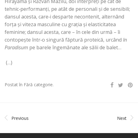
Hirayama şi Răzvan Mazilu, doi interpreţi pe cât de
tehnic‑performanţi, pe atât de personali şi de sensibili;
dansul acesta, care‑i desparte necontenit, alternând
forţa şi viteza masculine cu graţia şi elasticitatea
feminine; dansul acesta, care – în cele din urmă – îi
contopeşte într‑o singură făptură proteică, urcând
In
Paradisum
pe barele îngemănate ale sălii de balet…
(…)
Postat în Fără categorie.
Previous
Next