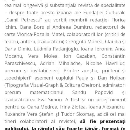
cea mai longevivă și substanțială revistă de specialitate
– despre toate aceste izbânzi ale Fundației Culturale
„Camil Petrescu” au vorbit membrii redacției Florica
Ichim, Oana Borș şi Andreea Dumitru, redactorul de
carte Viorica-Rozalia Matei, colaboratorii lor (criticii de
teatru, autorii, traducătorii) Crenguța Manea, Claudia și
Daria Dimiu, Ludmila Patlanjoglu, Ioana Ieronim, Anca
Mocanu, Vera Molea, Ion Cazaban, Constantin
Paraschivescu, Adrian Mihalache, Nicolae Havriliuc,
precum și invitații serii. Printre aceștia, prieteni și
„coechipieri” asemeni cuplului Paula și Dan Holban
(Tipografia Vizual-Graph & Editura Cheiron), admiratori
precum matematicianul Sandu Popovici și
traducătoarea Eva Simon. A fost și un prilej nimerit
pentru ca Oana Medrea, Irina Zlotea, Ioana Alexandru,
Ruxandra Vera Ștefan și Tudor Sicomaș, adică cei mai
tineri colaboratori ai revistei,
să fie prezentați
publicului, la rândul său foarte tânăr, format în