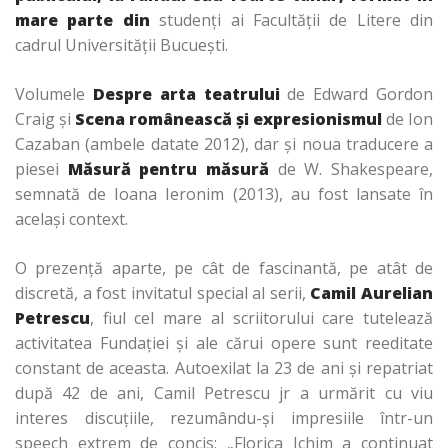
mare parte din
studenți ai Facultății de Litere din
cadrul Universității Bucuești.
Volumele
Despre arta teatrului
de Edward Gordon
Craig și
Scena românească şi expresionismul
de Ion
Cazaban (ambele datate 2012), dar și noua traducere a
piesei
Măsură pentru măsură
de W. Shakespeare,
semnată de Ioana Ieronim (2013), au fost lansate în
același context.
O prezență aparte, pe cât de fascinantă, pe atât de
discretă, a fost invitatul special al serii,
Camil Aurelian
Petrescu
, fiul cel mare al scriitorului care tutelează
activitatea Fundației și ale cărui opere sunt reeditate
constant de aceasta. Autoexilat la 23 de ani și repatriat
după 42 de ani, Camil Petrescu jr a urmărit cu viu
interes discuțiile, rezumându-și impresiile într-un
speech extrem de concis: „Florica Ichim a continuat