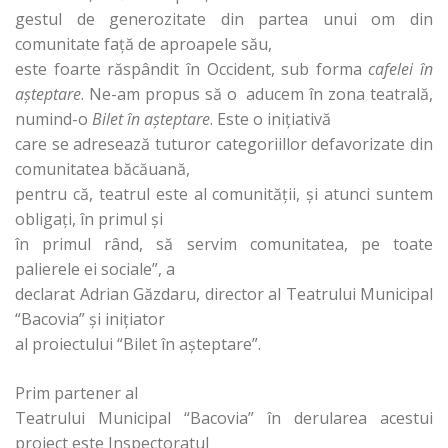
gestul de generozitate din partea unui om din
comunitate faţă de aproapele său,
este foarte răspândit în Occident, sub forma
cafelei în
aşteptare
. Ne-am propus să o aducem în zona teatrală,
numind-o
Bilet în aşteptare
. Este o iniţiativă
care se adresează tuturor categoriillor defavorizate din
comunitatea băcăuană,
pentru că, teatrul este al comunităţii, şi atunci suntem
obligaţi, în primul şi
în primul rând, să servim comunitatea, pe toate
palierele ei sociale”, a
declarat Adrian Găzdaru, director al Teatrului Municipal
“Bacovia” şi iniţiator
al proiectului “Bilet în aşteptare”.
Prim partener al
Teatrului Municipal “Bacovia” în derularea acestui
proiect este Inspectoratul