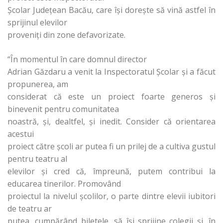
Şcolar Judeţean Bacău, care îşi doreşte să vină astfel în
sprijinul elevilor
proveniţi din zone defavorizate.
“În momentul în care domnul director
Adrian Găzdaru a venit la Inspectoratul Şcolar şi a făcut
propunerea, am
considerat că este un proiect foarte generos şi
binevenit pentru comunitatea
noastră, şi, dealtfel, şi inedit. Consider că orientarea
acestui
proiect către şcoli ar putea fi un prilej de a cultiva gustul
pentru teatru al
elevilor şi cred că, împreună, putem contribui la
educarea tinerilor. Promovând
proiectul la nivelul şcolilor, o parte dintre elevii iubitori
de teatru ar
putea, cumpărând biletele, să îşi sprijine colegii şi, în