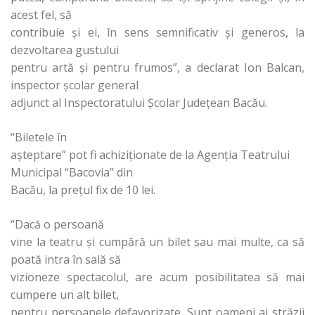
acest fel, să
contribuie şi ei, în sens semnificativ şi generos, la
dezvoltarea gustului
pentru artă şi pentru frumos”, a declarat Ion Balcan,
inspector şcolar general
adjunct al Inspectoratului Şcolar Judeţean Bacău.
“Biletele în
aşteptare” pot fi achiziţionate de la Agenţia Teatrului
Municipal “Bacovia” din
Bacău, la preţul fix de 10 lei.
“Dacă o persoană
vine la teatru şi cumpără un bilet sau mai multe, ca să
poată intra în sală să
vizioneze spectacolul, are acum posibilitatea să mai
cumpere un alt bilet,
pentru persoanele defavorizate. Sunt oameni ai străzii