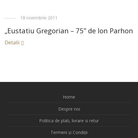
18 noiembrie 2011
„Eustatiu Gregorian – 75” de Ion Parhon
Detalii
Home
Despre noi
Politica de plati, livrare si retur
Termeni și Condiții