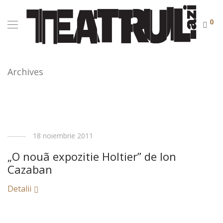
0
Archives
18 noiembrie 2011
„O nouã expozitie Holtier” de Ion
Cazaban
Detalii