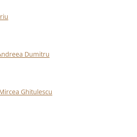
riu
e Andreea Dumitru
 Mircea Ghitulescu