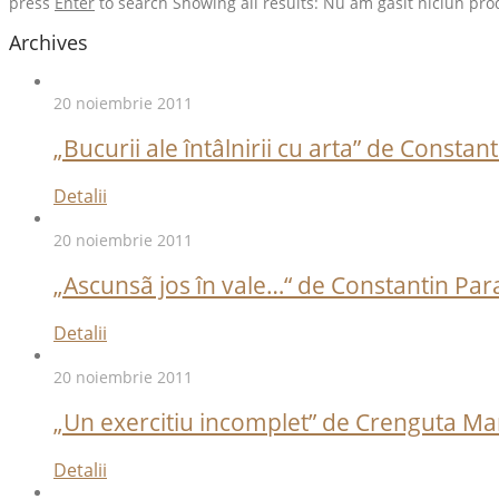
press
Enter
to search
Showing all results:
Nu am găsit niciun pro
Archives
20 noiembrie 2011
„Bucurii ale întâlnirii cu arta” de Consta
Detalii
20 noiembrie 2011
„Ascunsã jos în vale…“ de Constantin Par
Detalii
20 noiembrie 2011
„Un exercitiu incomplet” de Crenguta M
Detalii