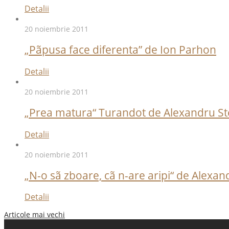
Detalii
20 noiembrie 2011
„Pãpusa face diferenta” de Ion Parhon
Detalii
20 noiembrie 2011
„Prea matura“ Turandot de Alexandru Stef
Detalii
20 noiembrie 2011
„N-o sã zboare, cã n-are aripi“ de Alexa
Detalii
Articole mai vechi