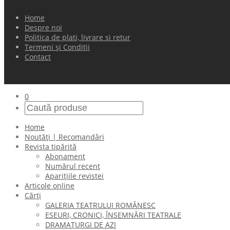
Home
Despre noi
Politica de plati, livrare si retur
Termeni și Condiții
Contact
0
Home
Noutăți | Recomandări
Revista tipărită
Abonament
Numărul recent
Aparițiile revistei
Articole online
Cărți
GALERIA TEATRULUI ROMÂNESC
ESEURI, CRONICI, ÎNSEMNĂRI TEATRALE
DRAMATURGI DE AZI