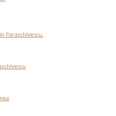
dus.
ntin Paraschivescu.
aschivescu
anea