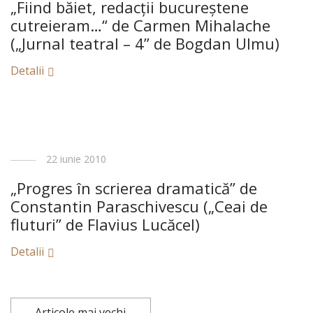
„Fiind băiet, redacţii bucureştene
cutreieram…“ de Carmen Mihalache
(„Jurnal teatral – 4” de Bogdan Ulmu)
Detalii
22 iunie 2010
„Progres în scrierea dramatică” de
Constantin Paraschivescu („Ceai de
fluturi” de Flavius Lucăcel)
Detalii
Articole mai vechi