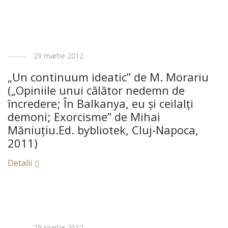
29 martie 2012
„Un continuum ideatic” de M. Morariu
(„Opiniile unui călător nedemn de
încredere; În Balkanya, eu şi ceilalţi
demoni; Exorcisme” de Mihai
Măniuţiu.Ed. bybliotek, Cluj‑Napoca,
2011)
Detalii
29 martie 2012