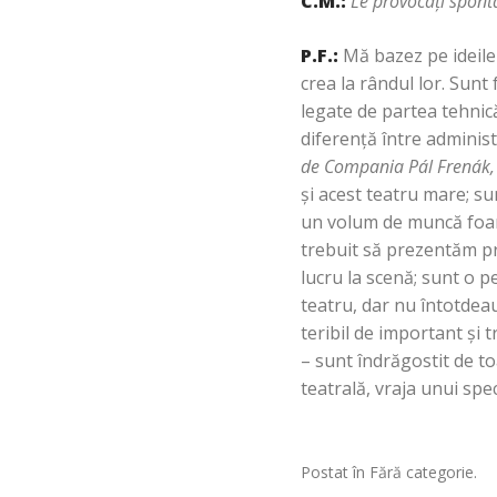
C.M.:
Le provocaţi sponta
P.F.:
Mă bazez pe ideile
crea la rândul lor. Sunt
legate de partea tehnică
diferenţă între adminis
de Compania Pál Frenák, a
şi acest teatru mare; s
un volum de muncă foarte
trebuit să prezentăm prem
lucru la scenă; sunt o p
teatru, dar nu întotdeau
teribil de important şi t
– sunt îndrăgostit de toa
teatrală, vraja unui spe
Postat în Fără categorie.