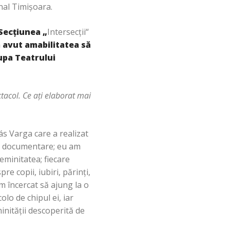
nal Timişoara.
Secţiunea „
Intersecţii“
a avut amabilitatea să
upa Teatrului
tacol. Ce aţi elaborat mai
yás Varga care a realizat
t o documentare; eu am
feminitatea; fiecare
re copii, iubiri, părinţi,
am încercat să ajung la o
olo de chipul ei, iar
inităţii descoperită de