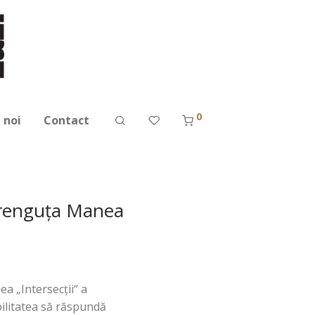
0
 noi
Contact
 Crenguţa Manea
a „Intersecţii“ a
ilitatea să răspundă