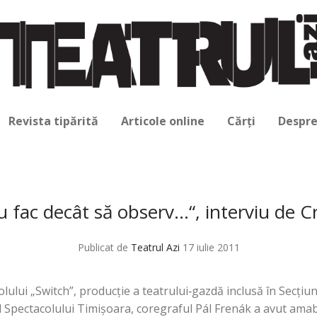
Revista tipărită
Articole online
Cărți
Despre
u fac decât să observ…“, interviu de
Publicat de
Teatrul Azi
17 iulie 2011
lui „Switch”, producţie a teatrului‑gazdă inclusă în Secţiune
l Spectacolului Timişoara, coregraful Pál Frenák a avut amab