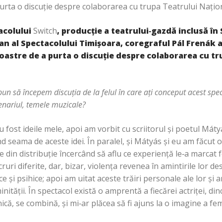
 purta o discuţie despre colaborarea cu trupa Teatrului Naţio
acolului
Switch
, producţie a teatrului
‑
gazdă inclusă în 
an al Spectacolului Timişoara, coregraful Pál Frenák 
oastre de a purta o discuţie despre colaborarea cu tr
un să începem discuţia de la felul în care aţi conceput acest spec
scenariul, temele muzicale?
u fost ideile mele, apoi am vorbit cu scriitorul şi poetul Mát
nd seama de aceste idei. În paralel, şi Mátyás şi eu am făcu
le din distribuţie încercând să aflu ce experienţă le‑a marcat 
uri diferite, dar, bizar, violenţa revenea în amintirile lor desp
e şi psihice; apoi am uitat aceste trăiri personale ale lor şi 
nităţii. În spectacol există o amprentă a fiecărei actriţei, dinc
, se combină, şi mi‑ar plăcea să fi ajuns la o imagine a fem