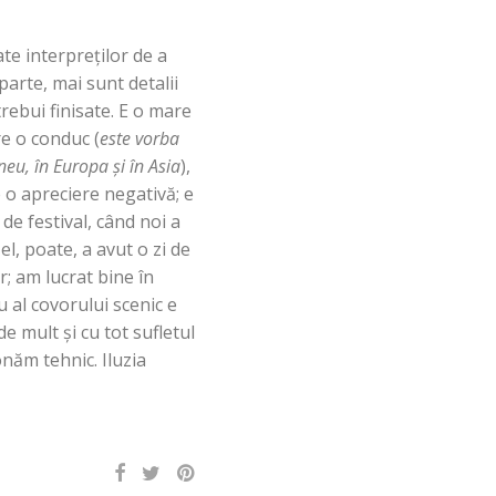
te interpreţilor de a
parte, mai sunt detalii
rebui finisate. E o mare
e o conduc (
este vorba
neu, în Europa şi în Asia
),
 o apreciere negativă; e
de festival, când noi a
el, poate, a avut o zi de
r; am lucrat bine în
 al covorului scenic e
e mult şi cu tot sufletul
onăm tehnic. Iluzia