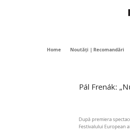
Home
Noutăți | Recomandări
Pál Frenák: „N
După premiera spectacolu
Festivalului European a