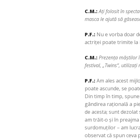
C.M.:
Aţi folosit în spect
masca le ajută să găsească
P.F.:
Nu e vorba doar de
actriţei poate trimite la
C.M.:
Prezenţa măştilor î
festival, „Twins“, utilizaţ
P.F.:
Am ales acest mijlo
poate ascunde, se poate 
Din timp în timp, spune
gândirea raţională a pie
de acesta; sunt dezolat 
am trăit‑o şi în preajma
surdomuţilor – am lucrat
observat că spun ceva p