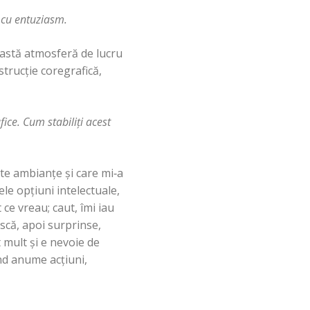
 cu entuziasm.
eastă atmosferă de lucru
strucţie coregrafică,
ice. Cum stabiliţi acest
te ambianţe şi care mi‑a
le opţiuni intelectuale,
 ce vreau; caut, îmi iau
ască, apoi surprinse,
 mult şi e nevoie de
nd anume acţiuni,