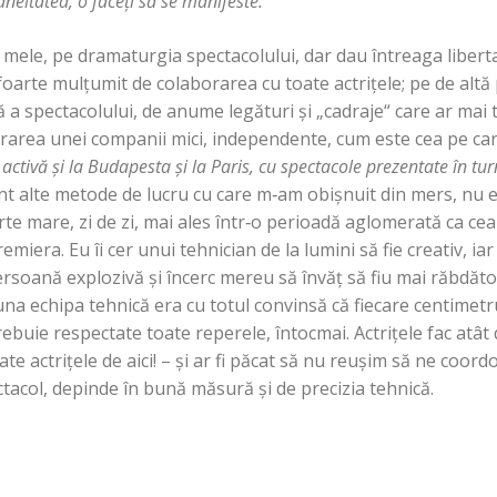
neitatea, o faceţi să se manifeste.
 mele, pe dramaturgia spectacolului, dar dau întreaga liberta
 foarte mulţumit de colaborarea cu toate actriţele; pe de altă 
 a spectacolului, de anume legături şi „cadraje“ care ar mai t
trarea unei companii mici, independente, cum este cea pe car
ctivă şi la Budapesta şi la Paris, cu spectacole prezentate în
tur
unt alte metode de lucru cu care m‑am obişnuit din mers, nu e
 mare, zi de zi, mai ales într‑o perioadă aglomerată ca cea 
iera. Eu îi cer unui tehnician de la lumini să fie creativ, iar 
ersoană explozivă şi încerc mereu să învăţ să fiu mai răbdăto
na echipa tehnică era cu totul convinsă că fiecare centimetru
rebuie respectate toate reperele, întocmai. Actriţele fac atât d
te actriţele de aici! – şi ar fi păcat să nu reuşim să ne coord
ctacol, depinde în bună măsură şi de precizia tehnică.