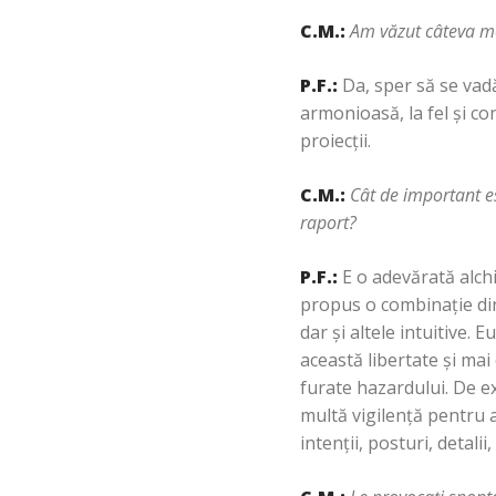
C.M.:
Am văzut câteva mo
P.F.:
Da, sper să se vad
armonioasă, la fel şi co
proiecţii.
C.M.:
Cât de important es
raport?
P.F.:
E o adevărată alch
propus o combinaţie din 
dar şi altele intuitive. 
această libertate şi mai
furate hazardului. De e
multă vigilenţă pentru 
intenţii, posturi, detalii