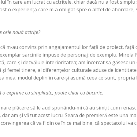
ul în care am lucrat cu actriţele, chiar dacă nu a fost simpl
st o experienţă care m‑a obligat spre o altfel de abordare, 
pe cele nouă actriţe?
că m‑au convins prin angajamentul lor faţă de proiect, faţă d
exemplar sarcinile impuse de personaj; de exemplu, Mirela Pu
ă, care‑şi dezvăluie interioritatea; am încercat să găsesc un e
ă şi femei tinere, al diferenţelor culturale aduse de identitate
ea mea, modul deplin în care‑şi asumă ceea ce sunt, propria l
să o exprime cu simplitate, poate chiar cu bucurie.
o mare plăcere să le aud spunându‑mi că au simţit cum renasc 
dar am şi văzut acest lucru. Seara de premieră este una mai d
convingerea că va fi din ce în ce mai bine, că spectacolul va c