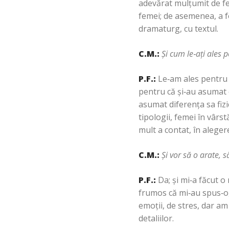
adevărat mulţumit de fel
femei; de asemenea, a fo
dramaturg, cu textul.
C.M.:
Şi cum le
‑
aţi ales 
P.F.:
Le‑am ales pentru 
pentru că şi‑au asumat 
asumat diferenţa sa fizic
tipologii, femei în vârst
mult a contat, în aleger
C.M.:
Şi vor să o arate, 
P.F.:
Da; şi mi‑a făcut 
frumos că mi‑au spus‑o, 
emoţii, de stres, dar am 
detaliilor.