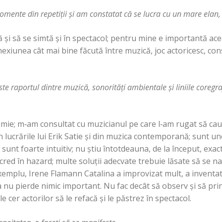
mente din repetiţii şi am constatat că se lucra cu un mare elan,
ă şi să se simtă şi în spectacol; pentru mine e importantă ac
nexiunea cât mai bine făcută între muzică, joc actoricesc, con
te raportul dintre muzică, sonorităţi ambientale şi liniile coregraf
imie; m‑am consultat cu muzicianul pe care l‑am rugat să cau
lucrările lui Erik Satie şi din muzica contemporană; sunt une
Eu sunt foarte intuitiv; nu ştiu întotdeauna, de la început, exact
 cred în hazard; multe soluţii adecvate trebuie lăsate să se n
xemplu, Irene Flamann Catalina a improvizat mult, a inventat
a nu pierde nimic important. Nu fac decât să observ şi să pri
, le cer actorilor să le refacă şi le păstrez în spectacol.