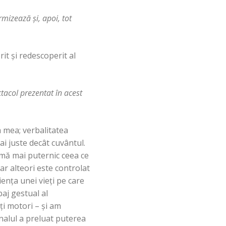
ormizează şi, apoi, tot
t şi redescoperit al
ctacol prezentat în acest
a mea; verbalitatea
i juste decât cuvântul.
mă mai puternic ceea ce
ar alteori este controlat
ienţa unei vieţi pe care
aj gestual al
ţi motori – şi am
nalul a preluat puterea