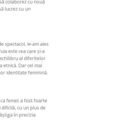
u să colaborez cu nouă
să lucrez cu un
e spectacol, le‑am ales
ia este cea care şi‑a
chilibru al diferitelor
a etnică. Dar cel mai
or identitate feminină.
ca femei; a fost foarte
ificilă, cu un plus de
âştiga în precizia