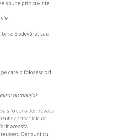
se spune prin cuvinte.
iile.
i bine. E adevărat sau
 pe care o folosesc ori
alizat distribuţia?
eva şi o consider dovada
ăzut spectacolele de
ferit această
u reuşesc. Dar sunt cu