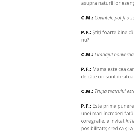
asupra naturii lor esen
C.M.:
Cuvintele pot fi o 
P.F.:
Ştiţi foarte bine c
nu?
C.M.:
Limbajul nonverbal
P.F.:
Mama este cea care 
de câte ori sunt în situa
C.M.:
Trupa teatrului es
P.F.:
Este prima punere 
unei mari încrederi faţ
coregrafie, a invitat
InT
posibilitate; cred că şi‑