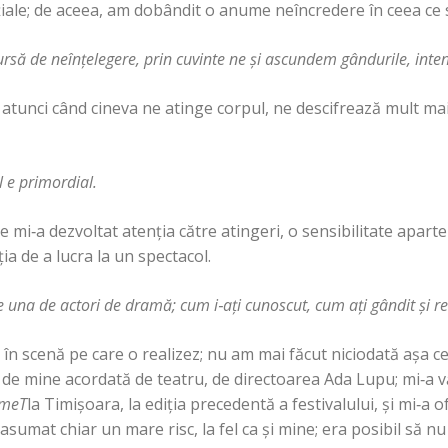
ţiale; de aceea, am dobândit o anume neîncredere în ceea ce 
sursă de neînţelegere, prin cuvinte ne şi ascundem gândurile, intenţ
ă atunci când cineva ne atinge corpul, ne descifrează mult ma
 e primordial.
mi‑a dezvoltat atenţia către atingeri, o sensibilitate aparte
ţia de a lucra la un spectacol.
te una de actori de dramă; cum i
‑
aţi cunoscut, cum aţi gândit şi re
în scenă pe care o realizez; nu am mai făcut niciodată aşa c
ă de mine acordată de teatru, de directoarea Ada Lupu; mi‑a v
imeT
la Timişoara, la ediţia precedentă a festivalului, şi mi‑a o
a asumat chiar un mare risc, la fel ca şi mine; era posibil să n