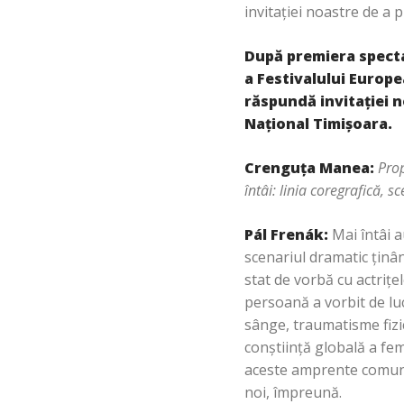
invitaţiei noastre de a
După premiera spect
a Festivalului Europe
răspundă invitaţiei n
Naţional Timişoara.
Crenguţa Manea:
Prop
întâi: linia coregrafică, 
Pál Frenák:
Mai întâi a
scenariul dramatic ţinâ
stat de vorbă cu actriţe
persoană a vorbit de lucr
sânge, traumatisme fizic
conştiinţă globală a femi
aceste amprente comunică
noi, împreună.