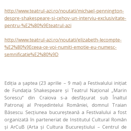
http://www.teatrul-azi.ro/noutati/michael-pennington-
despre-shakespeare-si-cehov-un-interviu-exclusivitate-
pentru-%E2%80%9Eteatrul-azi
http://www.teatrul-azi.ro/noutati/elizabeth-lecompte-
%E2%80%9Eceea-ce-voi-numiti-emotie-eu-numesc-
semnificatie%E2%80%9D
Ediția a șaptea (23 aprilie – 9 mai) a Festivalului inițiat
de Fundația Shakespeare și Teatrul Național „Marin
Sorescu“ din Craiova s-a desfășurat sub Înaltul
Patronaj al Președintelui României, domnul Traian
Băsescu. Secțiunea bucureșteană a Festivalului a fost
organizată în parteneriat de Institutul Cultural Român
și ArCuB (Arta și Cultura Bucureștiului – Centrul de