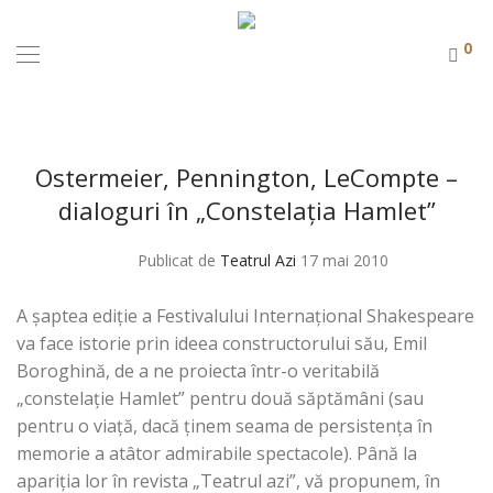
0
Ostermeier, Pennington, LeCompte –
dialoguri în „Constelația Hamlet”
Publicat de
Teatrul Azi
17 mai 2010
A șaptea ediție a Festivalului Internațional Shakespeare
va face istorie prin ideea constructorului său, Emil
Boroghină, de a ne proiecta într-o veritabilă
„constelație Hamlet” pentru două săptămâni (sau
pentru o viață, dacă ținem seama de persistența în
memorie a atâtor admirabile spectacole). Până la
apariția lor în revista „Teatrul azi”, vă propunem, în